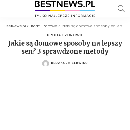
BestNews.pl
>
Uroda i Zdrowie
>
Jakie są domowe sposoby na lepszy sen? 3 sprawdzone metody
URODA I ZDROWIE
Jakie są domowe sposoby na lepszy
sen? 3 sprawdzone metody
REDAKCJA SERWISU
POSTED
BY