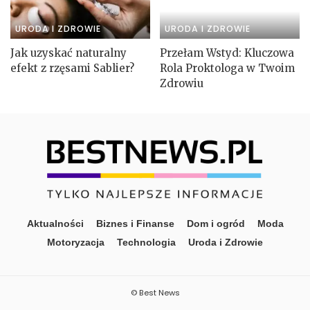
URODA I ZDROWIE
URODA I ZDROWIE
Jak uzyskać naturalny
Przełam Wstyd: Kluczowa
efekt z rzęsami Sablier?
Rola Proktologa w Twoim
Zdrowiu
Aktualności
Biznes i Finanse
Dom i ogród
Moda
Motoryzacja
Technologia
Uroda i Zdrowie
© Best News