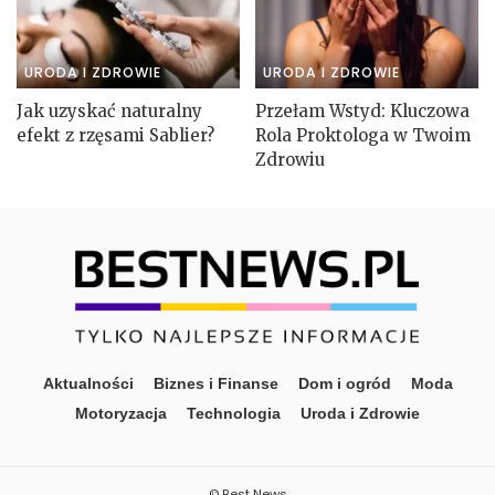
URODA I ZDROWIE
URODA I ZDROWIE
Jak uzyskać naturalny
Przełam Wstyd: Kluczowa
efekt z rzęsami Sablier?
Rola Proktologa w Twoim
Zdrowiu
Aktualności
Biznes i Finanse
Dom i ogród
Moda
Motoryzacja
Technologia
Uroda i Zdrowie
© Best News