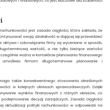
kowych i finansowych, co jest kluczowe dla stabilności
.
i
rachunkowości jest zasada ciągłości, która zakłada, że
ontynuować swoją działalność w dającej się przewidzieć
 że aktywa i zobowiązania firmy są wyceniane w sposób,
długoterminową wartość, a nie tylko bieżące wartości
szczególnie ważna w kontekście planowania finansowego
ż umożliwia firmom długoterminowe planowanie i
ymaga także konsekwentnego stosowania określonych
ości w kolejnych okresach sprawozdawczych. Dzięki
nywanie wyników finansowych z różnych okresów, co
i podejmowanie decyzji zarządczych. Zasada ciągłości
j aktualizacji polityki rachunkowości w odpowiedzi na