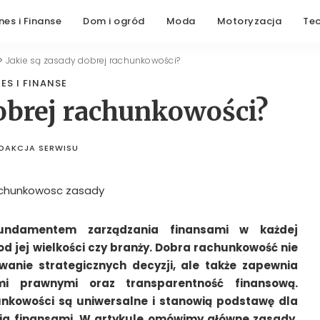
nes i Finanse
Dom i ogród
Moda
Motoryzacja
Te
>
Jakie są zasady dobrej rachunkowości?
ES I FINANSE
dobrej rachunkowości?
DAKCJA SERWISU
STED
BY
undamentem zarządzania finansami w każdej
 od jej wielkości czy branży. Dobra rachunkowość nie
anie strategicznych decyzji, ale także zapewnia
mi prawnymi oraz transparentność finansową.
nkowości są uniwersalne i stanowią podstawę dla
ia finansami. W artykule omówimy główne zasady,