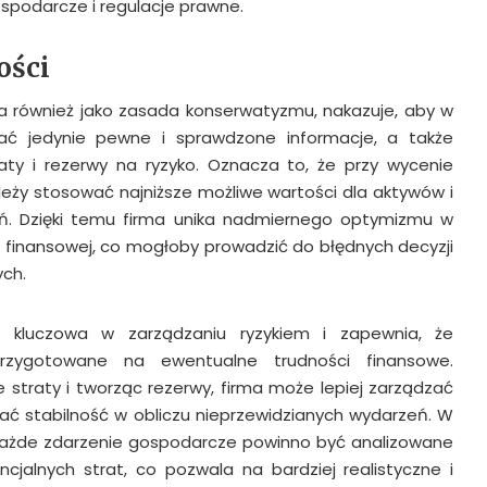
ospodarcze i regulacje prawne.
ości
a również jako zasada konserwatyzmu, nakazuje, aby w
ać jedynie pewne i sprawdzone informacje, a także
aty i rezerwy na ryzyko. Oznacza to, że przy wycenie
eży stosować najniższe możliwe wartości dla aktywów i
ń. Dzięki temu firma unika nadmiernego optymizmu w
ji finansowej, co mogłoby prowadzić do błędnych decyzji
ych.
t kluczowa w zarządzaniu ryzykiem i zapewnia, że
przygotowane na ewentualne trudności finansowe.
 straty i tworząc rezerwy, firma może lepiej zarządzać
mać stabilność w obliczu nieprzewidzianych wydarzeń. W
 każde zdarzenie gospodarcze powinno być analizowane
cjalnych strat, co pozwala na bardziej realistyczne i