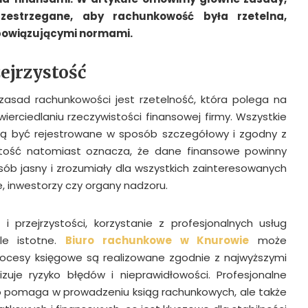
zestrzegane, aby rachunkowość była rzetelna,
obowiązującymi normami.
zejrzystość
zasad rachunkowości jest rzetelność, która polega na
erciedlaniu rzeczywistości finansowej firmy. Wszystkie
ą być rejestrowane w sposób szczegółowy i zgodny z
zystość natomiast oznacza, że dane finansowe powinny
b jasny i zrozumiały dla wszystkich zainteresowanych
le, inwestorzy czy organy nadzoru.
 i przejrzystości, korzystanie z profesjonalnych usług
kle istotne.
Biuro rachunkowe w Knurowie
może
rocesy księgowe są realizowane zgodnie z najwyższymi
zuje ryzyko błędów i nieprawidłowości. Profesjonalne
ko pomaga w prowadzeniu ksiąg rachunkowych, ale także