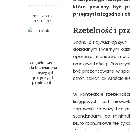
które powinny być pr
przejrzysta i zgodna z 
PRZECZYTAJ
NASTĘPNY
Rzetelność i pr
Jedną z najważniejszych 
dokładnym i wiernym odzwi
operacje finansowe musz
Zegarki Casio
rzeczywistością. Przejr
dla biznesmena
być prezentowane w sposó
– przegląd
stron, takich jak właścicie
propozycji
producenta
W kontekście rzetelności
księgowych jest niezwy
zapewnić, że wszystkie p
standardami, co minimali
biuro rachunkowe nie tyl