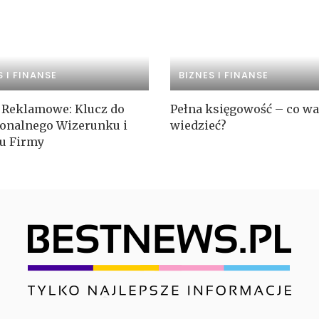
S I FINANSE
BIZNES I FINANSE
 Reklamowe: Klucz do
Pełna księgowość – co wa
jonalnego Wizerunku i
wiedzieć?
u Firmy