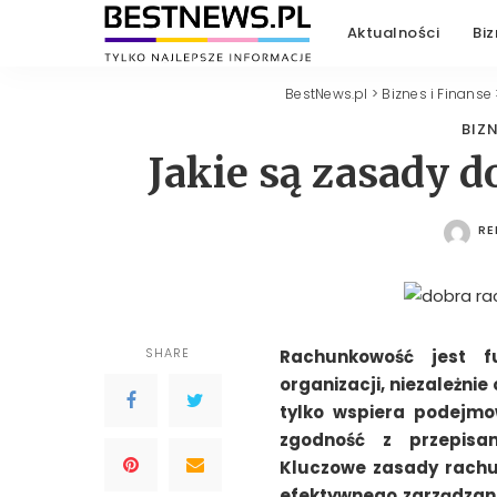
Aktualności
Biz
BestNews.pl
>
Biznes i Finanse
BIZN
Jakie są zasady 
RE
PO
SHARE
Rachunkowość jest f
organizacji, niezależnie
tylko wspiera podejmow
zgodność z przepisa
Kluczowe zasady rachu
efektywnego zarządzan