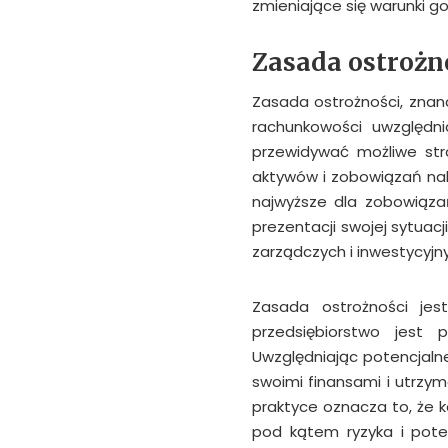
zmieniające się warunki g
Zasada ostrożn
Zasada ostrożności, znan
rachunkowości uwzględni
przewidywać możliwe str
aktywów i zobowiązań nal
najwyższe dla zobowiąza
prezentacji swojej sytuac
zarządczych i inwestycyjn
Zasada ostrożności jes
przedsiębiorstwo jest 
Uwzględniając potencjalne
swoimi finansami i utrzy
praktyce oznacza to, że
pod kątem ryzyka i poten