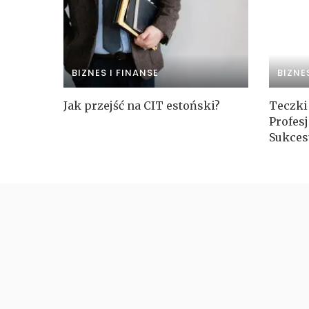
BIZNES I FINANSE
BIZNE
Jak przejść na CIT estoński?
Teczki
Profes
Sukces