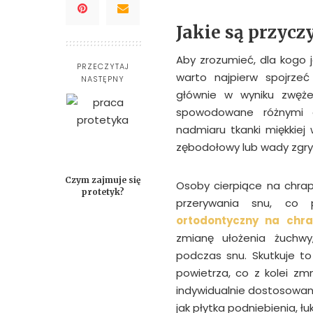
Jakie są przycz
Aby zrozumieć, dla kogo 
PRZECZYTAJ
warto najpierw spojrze
NASTĘPNY
głównie w wyniku zwęż
spowodowane różnymi c
nadmiaru tkanki miękkiej
zębodołowy lub wady zgry
Czym zajmuje się
Osoby cierpiące na chrap
protetyk?
przerywania snu, co 
ortodontyczny na chra
zmianę ułożenia żuchw
podczas snu. Skutkuje t
powietrza, co z kolei zm
indywidualnie dostosowan
jak płytka podniebienia, ł