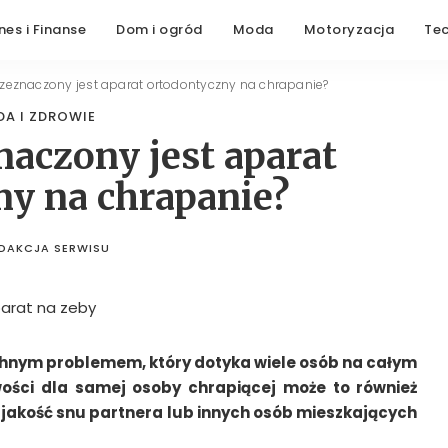
nes i Finanse
Dom i ogród
Moda
Motoryzacja
Te
rzeznaczony jest aparat ortodontyczny na chrapanie?
DA I ZDROWIE
naczony jest aparat
ny na chrapanie?
DAKCJA SERWISU
STED
BY
hnym problemem, który dotyka wiele osób na całym
iwości dla samej osoby chrapiącej może to również
jakość snu partnera lub innych osób mieszkających