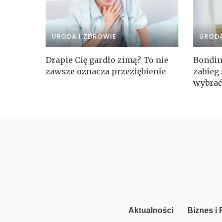
URODA I ZDROWIE
URODA
Drapie Cię gardło zimą? To nie
Bondin
zawsze oznacza przeziębienie
zabieg 
wybrać
Aktualności
Biznes i