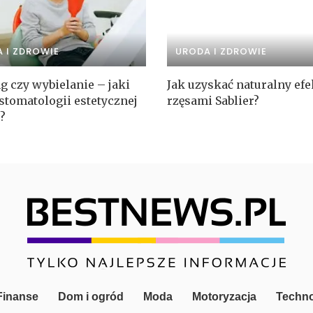
 I ZDROWIE
URODA I ZDROWIE
g czy wybielanie – jaki
Jak uzyskać naturalny efe
stomatologii estetycznej
rzęsami Sablier?
?
 Finanse
Dom i ogród
Moda
Motoryzacja
Techno