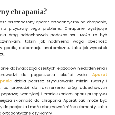
yny chrapania?
jest przeznaczony aparat ortodontyczny na chrapanie,
ć na przyczyny tego problemu. Chrapanie występuje
enia dróg oddechowych podczas snu. Może to być
zynnikami, takimi jak nadmierna waga, obecność
 w gardle, deformacje anatomiczne, takie jak wyrostek
zu.
anie doświadczają częstych epizodów niedotlenienia i
prowadzi do pogorszenia jakości życia.
Aparat
panie
działa poprzez stymulowanie mięśni twarzy i
y, co prowadzi do rozszerzenia dróg oddechowych
o poprawą wentylacji i zmniejszeniem oporu przepływu
niejsza skłonność do chrapania. Aparat taki może być
y do pacjenta i może obejmować różne elementy, takie
uki ortodontyczne czy klamry.