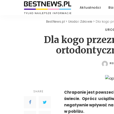
Aktualności
Biz
BestNews.pl
>
Uroda i Zdrowie
>
Dla kogo p
URO
Dla kogo przez
ortodontycz
RE
PO
SHARE
Chrapanie jest powszec
świecie. Oprócz uciążl
negatywnie wpływać na 
w pobliżu.