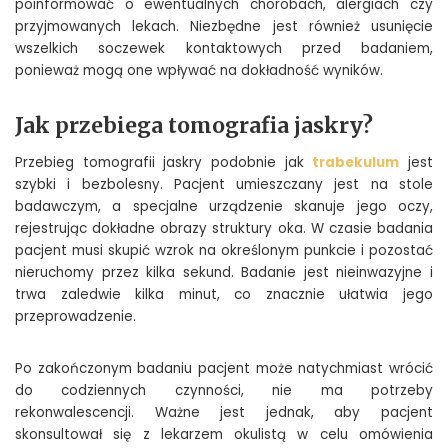
poinformować o ewentualnych chorobach, alergiach czy
przyjmowanych lekach. Niezbędne jest również usunięcie
wszelkich soczewek kontaktowych przed badaniem,
ponieważ mogą one wpływać na dokładność wyników.
Jak przebiega tomografia jaskry?
Przebieg tomografii jaskry podobnie jak
trabekulum
jest
szybki i bezbolesny. Pacjent umieszczany jest na stole
badawczym, a specjalne urządzenie skanuje jego oczy,
rejestrując dokładne obrazy struktury oka. W czasie badania
pacjent musi skupić wzrok na określonym punkcie i pozostać
nieruchomy przez kilka sekund. Badanie jest nieinwazyjne i
trwa zaledwie kilka minut, co znacznie ułatwia jego
przeprowadzenie.
Po zakończonym badaniu pacjent może natychmiast wrócić
do codziennych czynności, nie ma potrzeby
rekonwalescencji. Ważne jest jednak, aby pacjent
skonsultował się z lekarzem okulistą w celu omówienia