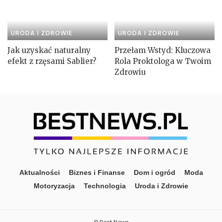
URODA I ZDROWIE
URODA I ZDROWIE
Jak uzyskać naturalny
Przełam Wstyd: Kluczowa
efekt z rzęsami Sablier?
Rola Proktologa w Twoim
Zdrowiu
Aktualności
Biznes i Finanse
Dom i ogród
Moda
Motoryzacja
Technologia
Uroda i Zdrowie
© Best News