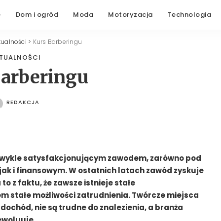
e
Dom i ogród
Moda
Motoryzacja
Technologia
tualności
>
Kurs Barberingu
TUALNOŚCI
Barberingu
REDAKCJA
POSTED
BY
zwykle satysfakcjonującym zawodem, zarówno pod
ak i finansowym. W ostatnich latach zawód zyskuje
o z faktu, że zawsze istnieje stałe
m stałe możliwości zatrudnienia. Twórcze miejsca
dochód, nie są trudne do znalezienia, a branża
ewoluuje.