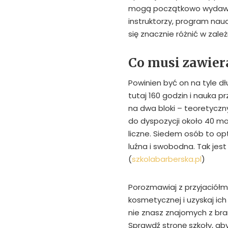
mogą początkowo wydawać
instruktorzy, program nauc
się znacznie różnić w zależ
Co musi zawier
Powinien być on na tyle dł
tutaj 160 godzin i nauka 
na dwa bloki – teoretyczn
do dyspozycji około 40 mod
liczne. Siedem osób to op
luźna i swobodna. Tak jest
(
szkolabarberska.pl
)
Porozmawiaj z przyjaciółmi
kosmetycznej i uzyskaj ich 
nie znasz znajomych z bra
Sprawdź stronę szkoły, ab