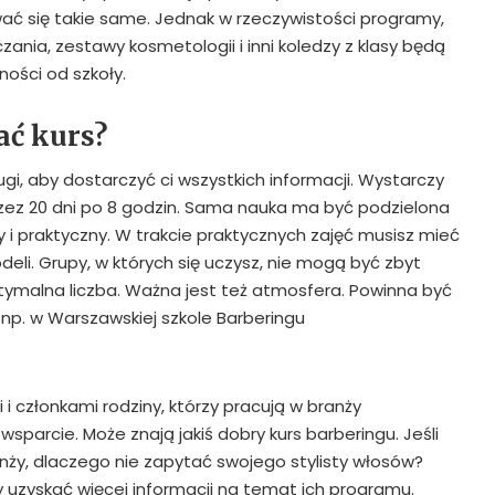
 się takie same. Jednak w rzeczywistości programy,
zania, zestawy kosmetologii i inni koledzy z klasy będą
ności od szkoły.
ać kurs?
ugi, aby dostarczyć ci wszystkich informacji. Wystarczy
przez 20 dni po 8 godzin. Sama nauka ma być podzielona
y i praktyczny. W trakcie praktycznych zajęć musisz mieć
eli. Grupy, w których się uczysz, nie mogą być zbyt
tymalna liczba. Ważna jest też atmosfera. Powinna być
 np. w Warszawskiej szkole Barberingu
 i członkami rodziny, którzy pracują w branży
wsparcie. Może znają jakiś dobry kurs barberingu. Jeśli
nży, dlaczego nie zapytać swojego stylisty włosów?
y uzyskać więcej informacji na temat ich programu.