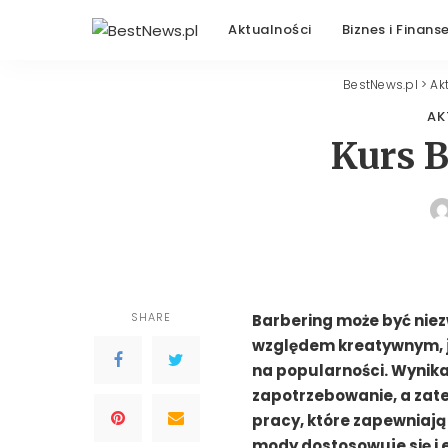
Aktualności
Biznes i Finans
BestNews.pl
>
Ak
AK
Kurs 
SHARE
Barbering może być nie
względem kreatywnym, j
na popularności. Wynika t
zapotrzebowanie, a zate
pracy, które zapewniają 
mody dostosowuje się i 