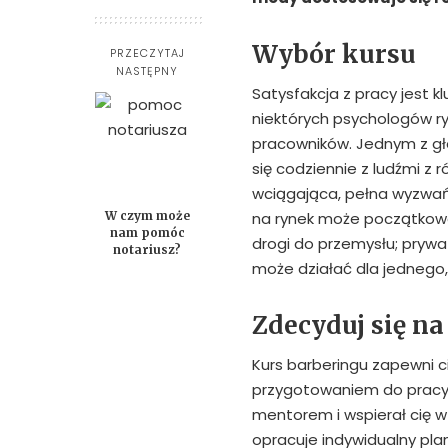
Wybór kursu
PRZECZYTAJ
NASTĘPNY
Satysfakcja z pracy jest 
niektórych psychologów ry
pracowników. Jednym z głó
się codziennie z ludźmi z 
wciągająca, pełna wyzwań 
W czym może
na rynek może początkowo
nam pomóc
drogi do przemysłu; prywat
notariusz?
może działać dla jednego,
Zdecyduj się na
Kurs barberingu zapewni ci
przygotowaniem do pracy w
mentorem i wspierał cię w
opracuje indywidualny plan