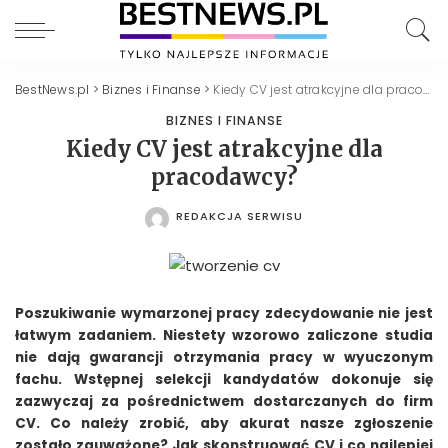
BestNews.pl
>
Biznes i Finanse
>
Kiedy CV jest atrakcyjne dla pracodawcy?
BIZNES I FINANSE
Kiedy CV jest atrakcyjne dla
pracodawcy?
REDAKCJA SERWISU
POSTED
BY
Poszukiwanie wymarzonej pracy zdecydowanie nie jest
łatwym zadaniem. Niestety wzorowo zaliczone studia
nie dają gwarancji otrzymania pracy w wyuczonym
fachu. Wstępnej selekcji kandydatów dokonuje się
zazwyczaj za pośrednictwem dostarczanych do firm
CV. Co należy zrobić, aby akurat nasze zgłoszenie
zostało zauważone? Jak skonstruować CV i co najlepiej