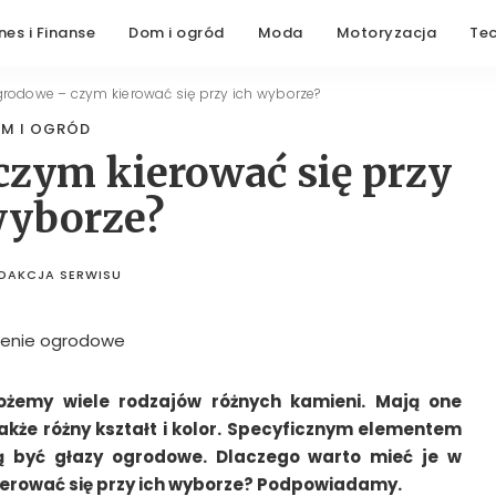
nes i Finanse
Dom i ogród
Moda
Motoryzacja
Te
grodowe – czym kierować się przy ich wyborze?
M I OGRÓD
czym kierować się przy
wyborze?
DAKCJA SERWISU
STED
BY
żemy wiele rodzajów różnych kamieni. Mają one
akże różny kształt i kolor. Specyficznym elementem
 być głazy ogrodowe. Dlaczego warto mieć je w
ierować się przy ich wyborze? Podpowiadamy.