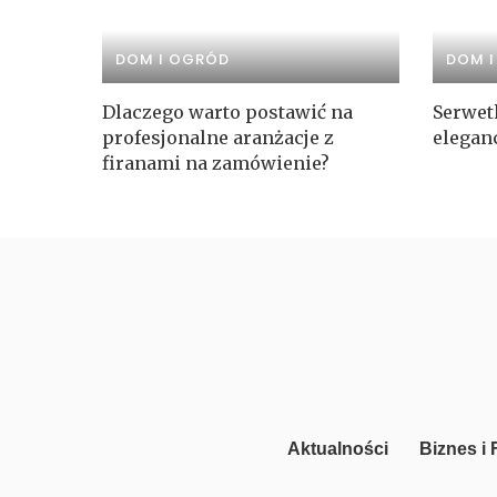
DOM I OGRÓD
DOM 
Dlaczego warto postawić na
Serwet
profesjonalne aranżacje z
elegan
firanami na zamówienie?
Aktualności
Biznes i