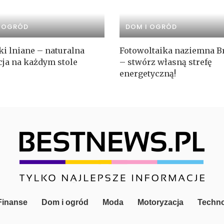
I OGRÓD
DOM I OGRÓD
ki lniane – naturalna
Fotowoltaika naziemna B
cja na każdym stole
– stwórz własną strefę
energetyczną!
 Finanse
Dom i ogród
Moda
Motoryzacja
Techno