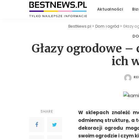
Aktualności
Biz
BestNews.pl
>
Dom i ogród
>
Głazy o
DO
Głazy ogrodowe – 
ich 
RE
PO
SHARE
W sklepach znaleźć mo
odmienną strukturę, a t
dekoracji ogrodu mogą
swoim ogrodzie i czym k