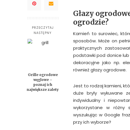
Głazy ogrodowe
ogrodzie?
PRZECZYTAJ
NASTĘPNY
Kamień to surowiec, któ
sposobów. Może on pełnić
praktycznych zastosowa
podstawki pod donice lub
dekoracyjne jako np. el
również głazy ogrodowe.
Grille ogrodowe
węglowe –
poznaj ich
Jest to rodzaj kamieni, k
największe zalety
duże bryły wykuwane ze
indywidualny i niepowt
wykorzystane w różny 
wyszukując w Google fra
przy ich wyborze?