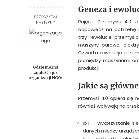
Geneza i ewolu
PRZECZYTAJ
Pojęcie Przemysłu 4.0 z
NASTĘPNY
odpowiedź na potrzebę re
trzy rewolucje przemysł
maszyny parowe, elektry
Czwarta rewolucja przemy
pomiędzy maszynami oraz
Gdzie można
produkcji.
znaleźć spis
organizacji NGO?
Jakie są główne
Przemysł 4.0 opiera się na 
również wpływają na przek
IoT – wykorzystanie si
danych między urządzen
staje się bardziej elasty