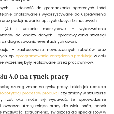
anych – zdolność do gromadzenia ogromnych ilości
astępnie analizowane i wykorzystywane do usprawnienia
 oraz podejmowania lepszych decyzji biznesowych.
cja (AI) i uczenie maszynowe – wykorzystanie
ytmów do analizy danych i opracowywania strategii
 oraz diagnozowania ewentualnych awarii.
zacja – zastosowanie nowoczesnych robotów oraz
ych, np.
oprogramowania zarządzania produkcją
w celu
e wcześniej były realizowane przez pracowników.
u 4.0 na rynek pracy
 sobą szereg zmian na rynku pracy, takich jak redukcja
z
robotyzacji procesów produkcji
czy zmiany w strukturze
wszy rzut oka może się wydawać, że wprowadzenie
i oznacza utratę miejsc pracy dla wielu osób, jednak
 możliwości zatrudnienia, zwłaszcza dla specjalistów w