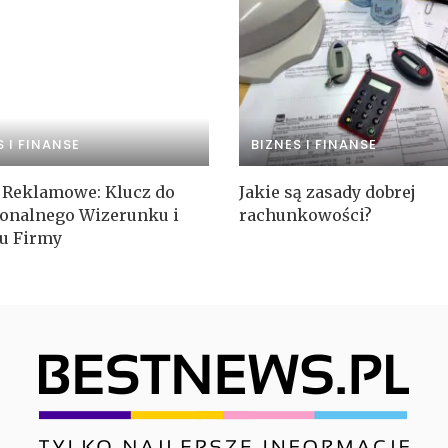
S I FINANSE
BIZNES I FINANSE
 Reklamowe: Klucz do
Jakie są zasady dobrej
jonalnego Wizerunku i
rachunkowości?
u Firmy