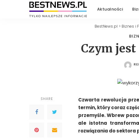
Aktualności
Biz
BestNews.pl
>
Biznes i 
BIZN
Czym jest
RE
PO
SHARE
Czwarta rewolucja prze
termin, który coraz czę
przemyśle. Wbrew pozor
ale istotna transform
rozwiązania do sektora