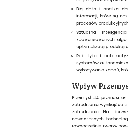
Big data i analiza d
informacji, które są n
procesów produkcyjnych
Sztuczna inteligen
zaawansowanych algor
optymalizacji produkcji
Robotyka i automaty
systemów autonomiczn
wykonywania zadań, któr
Wpływ Przemysł
Przemysł 4.0 przynosi ze
zatrudnienia wynikająca 
zatrudnienia. Na pier
nowoczesnych technologi
równocześnie tworzy nowe