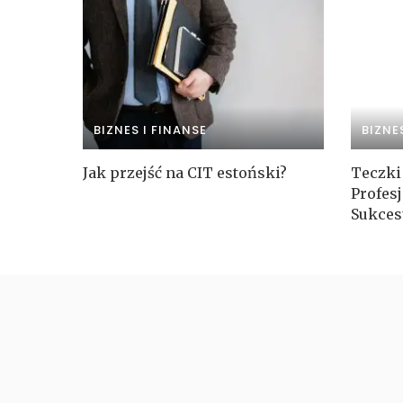
BIZNES I FINANSE
BIZNE
Jak przejść na CIT estoński?
Teczki
Profes
Sukces