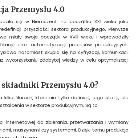
cja Przemysłu 4.0
rodziło się w Niemczech na początku XXI wieku jako
definicji przyszłości sektora produkcyjnego. Pierwsze
owe miały swoje początki w XVIII wieku i wprowadziły
fikację oraz automatyzację procesów produkcyjnych.
słowa natomiast skupia się na cyfryzacji, komunikacji
 wykorzystaniu zdobytej wiedzy w celu optymalizacji
 składniki Przemysłu 4.0?
kilku filarach, które nie tylko definiują jego istotę, ale
ształcenia w sektorze produkcyjnym. Są to:
eci internetowej do zbierania, przetwarzania i wymiany
iami, maszynami czy systemami. Dzięki temu produkcja
czna i efektywna.