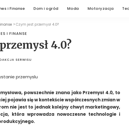
nes i Finanse
Dom i ogród
Moda
Motoryzacja
Te
Finanse
>
Czym jest przemysł 4.0?
ES I FINANSE
 przemysł 4.0?
DAKCJA SERWISU
STED
BY
mysłowa, powszechnie znana jako Przemysł 4.0, to
ściej pojawia się w kontekście współczesnych zmian w
om nie jest to jednak kolejny chwyt marketingowy,
acja, która wprowadza nowoczesne technologie i
 produkcyjnego.