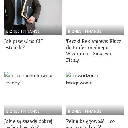
BIZNES I FINANSE
BIZNES I FINANSE
Jak przejść na CIT
Teczki Reklamowe: Klucz
estoński?
do Profesjonalnego
Wizerunku i Sukcesu
Firmy
BIZNES I FINANSE
BIZNES I FINANSE
Jakie są zasady dobrej
Pełna księgowość – co
rachunkowości?
warto wiedzieć?