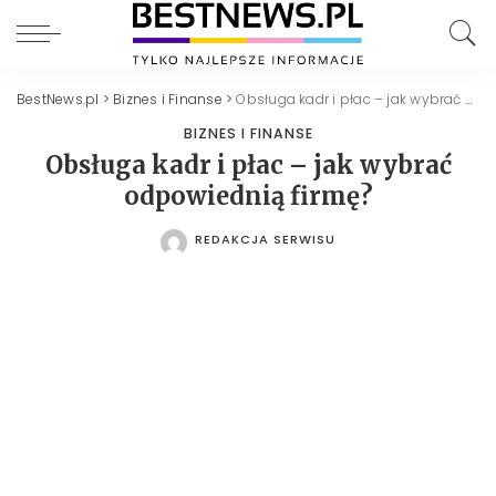
BestNews.pl
>
Biznes i Finanse
>
Obsługa kadr i płac – jak wybrać odpowiednią firmę?
BIZNES I FINANSE
Obsługa kadr i płac – jak wybrać
odpowiednią firmę?
REDAKCJA SERWISU
POSTED
BY