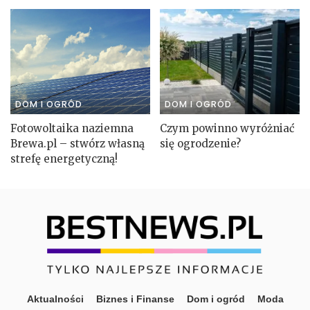
DOM I OGRÓD
DOM I OGRÓD
Fotowoltaika naziemna
Czym powinno wyróżniać
Brewa.pl – stwórz własną
się ogrodzenie?
strefę energetyczną!
Aktualności
Biznes i Finanse
Dom i ogród
Moda