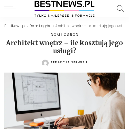
BestNews.pl
>
Dom i ogród
>
Architekt wnętrz – ile kosztują jego usługi?
DOM I OGRÓD
Architekt wnętrz – ile kosztują jego
usługi?
REDAKCJA SERWISU
POSTED
BY