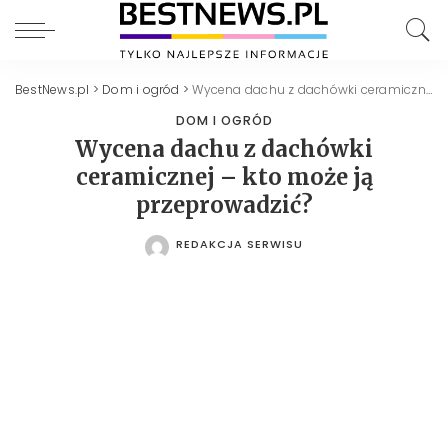
BestNews.pl
>
Dom i ogród
>
Wycena dachu z dachówki ceramicznej – kto może ją przeprowadzić?
DOM I OGRÓD
Wycena dachu z dachówki
ceramicznej – kto może ją
przeprowadzić?
REDAKCJA SERWISU
POSTED
BY