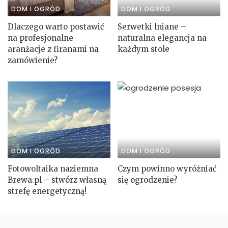
DOM I OGRÓD
DOM I OGRÓD
Dlaczego warto postawić
Serwetki lniane –
na profesjonalne
naturalna elegancja na
aranżacje z firanami na
każdym stole
zamówienie?
DOM I OGRÓD
DOM I OGRÓD
Fotowoltaika naziemna
Czym powinno wyróżniać
Brewa.pl – stwórz własną
się ogrodzenie?
strefę energetyczną!