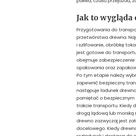
paliwa, czasu przejazdu, z
Jak to wygląda
Przygotowania do transpor
przetwórstwa drewna. Najc
i szlifowanie, obróbkę tok
jest gotowe do transportu
obejmuje zabezpieczenie
opakowania oraz zapakowan
Po tym etapie należy wyb
zapewnić bezpieczny tran
następuje ładunek drewna 
pamiętać o bezpiecznym z
trakcie transportu. Kiedy
drogą lądową lub morską 
drewno zazwyczaj jest za
docelowego. Kiedy drewno
rozładunek i dostawa do 