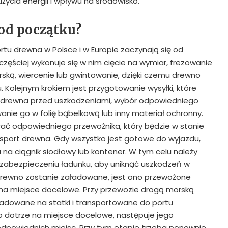
użycia energii i wpływu na środowisko.
 od początku?
tu drewna w Polsce i w Europie zaczynają się od
zęściej wykonuje się w nim cięcie na wymiar, frezowanie
arską, wiercenie lub gwintowanie, dzięki czemu drewno
. Kolejnym krokiem jest przygotowanie wysyłki, które
 drewna przed uszkodzeniami, wybór odpowiedniego
ie go w folię bąbelkową lub inny materiał ochronny.
rać odpowiedniego przewoźnika, który będzie w stanie
sport drewna. Gdy wszystko jest gotowe do wyjazdu,
na ciągnik siodłowy lub kontener. W tym celu należy
abezpieczeniu ładunku, aby uniknąć uszkodzeń w
 drewno zostanie załadowane, jest ono przewożone
na miejsce docelowe. Przy przewozie drogą morską
ładowane na statki i transportowane do portu
 dotrze na miejsce docelowe, następuje jego
odpowiednich miejsc. Przy tym etapie trzeba ponownie