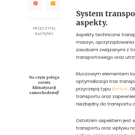
System transpo
aspekty.
PRZECZYTAJ
NASTĘPNY
Aspekty techniczne tran
maszyn, oprzyrządowania i
zasobami związanymi z tr
transportowego oraz utrzy
Kluczowym elementem log
Na czym polega
optymalizacja tras trans
serwis
klimatyzacji
przyczepą typu
kłonice
. O
samochodowej?
transportu oraz zapewnie
niezbędny do transportu 
Ostatnim aspektem jest e
transportu oraz wpływu na