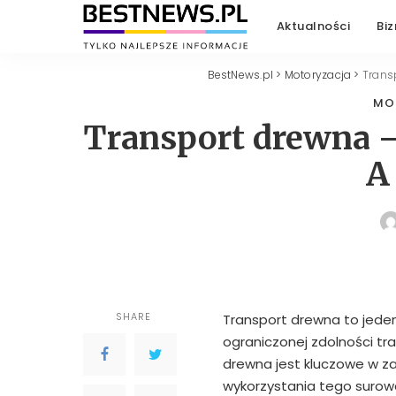
Aktualności
Biz
BestNews.pl
>
Motoryzacja
>
Trans
MO
Transport drewna –
A
SHARE
Transport drewna to jede
ograniczonej zdolności t
drewna jest kluczowe w za
wykorzystania tego surow