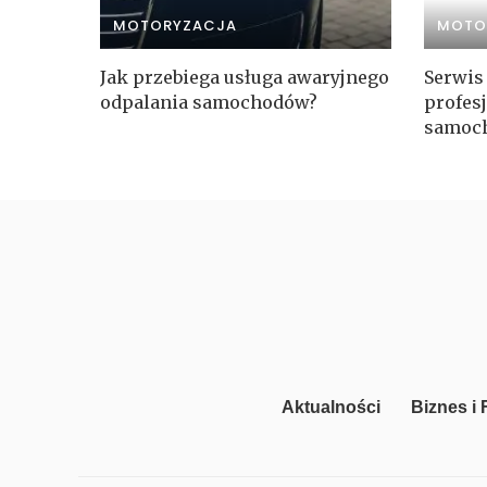
MOTORYZACJA
MOTO
Jak przebiega usługa awaryjnego
Serwis
odpalania samochodów?
profes
samoch
Aktualności
Biznes i