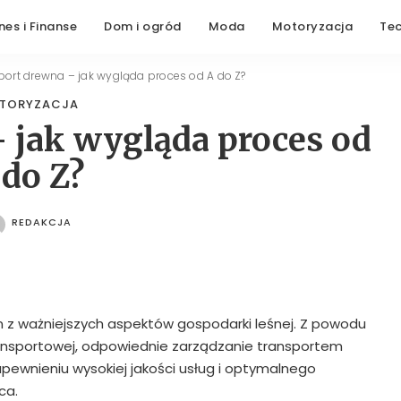
nes i Finanse
Dom i ogród
Moda
Motoryzacja
Te
port drewna – jak wygląda proces od A do Z?
TORYZACJA
 jak wygląda proces od
 do Z?
REDAKCJA
POSTED
BY
n z ważniejszych aspektów gospodarki leśnej. Z powodu
ransportowej, odpowiednie zarządzanie transportem
pewnieniu wysokiej jakości usług i optymalnego
ca.