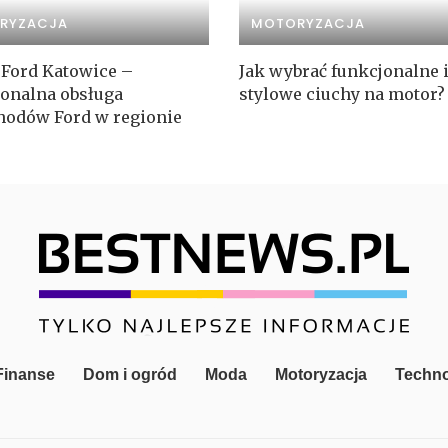
RYZACJA
MOTORYZACJA
 Ford Katowice –
Jak wybrać funkcjonalne 
jonalna obsługa
stylowe ciuchy na motor?
odów Ford w regionie
 Finanse
Dom i ogród
Moda
Motoryzacja
Techno