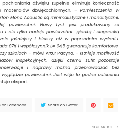
) pochłaniania dźwięku zupełnie eliminuje konieczność
h materiałów dźwiękochłonnych. –
Pomieszczenia, w
fon Mono Acoustic są minimalistyczne i monolityczne.
ałej powierzchni. Nowy tynk jest produkowany ze
i nie tylko nadaje powierzchni gładką i elegancką
znie jaśniejszy i bielszy niż
w poprzednim
wydaniu.
atła 87% i współczynnik L= 94,5 gwarantuje komfortowe
czy szkołach
– mówi Artur Pacyna. –
Istnieje możliwość
azów inspekcyjnych, dzięki czemu sufit pozostaje
 konserwacje i naprawy można przeprowadzać bez
 wyglądzie powierzchni. Jest więc to godne polecenia
tuje ekspert.
e on Facebook
Share on Twitter
NEXT ARTICLE