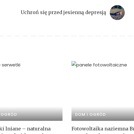
Uchroń się przed jesienną depresją
I OGRÓD
DOM I OGRÓD
ki lniane – naturalna
Fotowoltaika naziemna B