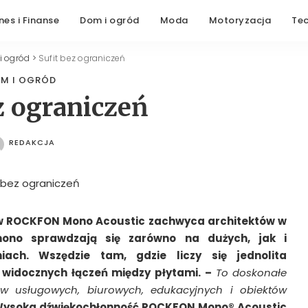
nes i Finanse
Dom i ogród
Moda
Motoryzacja
Te
i ogród
>
Sufit bez ograniczeń
M I OGRÓD
z ograniczeń
REDAKCJA
POSTED
BY
w ROCKFON Mono Acoustic zachwyca architektów w
 mono sprawdzają się zarówno na dużych, jak i
iach. Wszędzie tam, gdzie liczy się jednolita
z widocznych łączeń między płytami. –
To doskonałe
w usługowych, biurowych, edukacyjnych i obiektów
ysoka dźwiękochłonność ROCKFON Mono® Acoustic