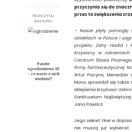
przyczynia się do znacz
przez to zwiększenia zro
PRZECZYTAJ
NASTĘPNY
– Nasze płyty pomogły s
obiektach w Polsce i za
projektu Zahy Hadid i P
krzywizny w odcieniach
Centrum Słowa Pisanego, 
Panele
firmy farmaceutycznej
No
ogrodzeniowe 3D
– co warto o nich
Artur Pacyna, Menedżer d
wiedzieć?
Mono sprawdził się także 
sklepienia krzyżowo-żebrow
Sanktuarium Najświętsze
Jana Pawła II.
Jego sekret tkwi w dopaso
nie muszą już wybierać 