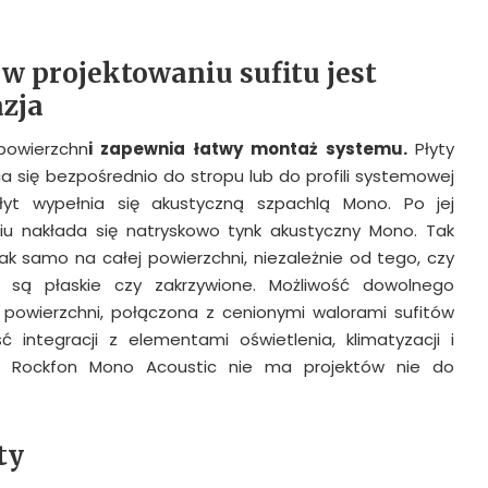
w projektowaniu sufitu jest
azja
powierzchn
i zapewnia łatwy montaż systemu.
Płyty
a się bezpośrednio do stropu lub do profili systemowej
 płyt wypełnia się akustyczną szpachlą Mono. Po jej
niu nakłada się natryskowo tynk akustyczny Mono. Tak
ak samo na całej powierzchni, niezależnie od tego, czy
 są płaskie czy zakrzywione. Możliwość dowolnego
h powierzchni, połączona z cenionymi walorami sufitów
ć integracji z elementami oświetlenia, klimatyzacji i
e z Rockfon Mono Acoustic nie ma projektów nie do
ty