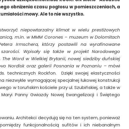
nego obniżenia czasu pogłosu w pomieszczeniach, a
zumiałości mowy. Ale to nie wszystko
.
tworzyć niepowtarzalny klimat w wielu prestiżowych
granicą, m.in. w MMM Corones – muzeum w Dolomitach
etera Irmschera, którzy postawili na wyrafinowane
 szarości. Wpisały się także w projekt Narodowego
The Word w Wielkiej Brytanii, nowej siedziby duńskiej
vo Nordisk oraz galerii Posnania w Poznaniu –
mówi
s. technicznych Rockfon. Dzięki swojej elastyczności
na niezwykle wymagającej specjalnej łukowej konstrukcji
ego w toruńskim kościele przy ul. Szubińskiej, a także w
j Maryi Panny Gwiazdy Nowej Ewangelizacji i Świętego
waniu. Architekci decydują się na ten system, ponieważ
pomiędzy funkcjonalnością sufitów i ich niebanalnym