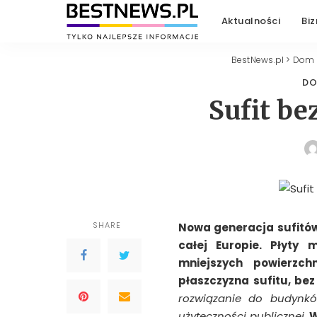
Aktualności
Biz
BestNews.pl
>
Dom 
DO
Sufit be
SHARE
Nowa generacja sufitó
całej Europie. Płyty
mniejszych powierzchn
płaszczyzna sufitu, be
rozwiązanie do budynkó
użyteczności publicznej.
W