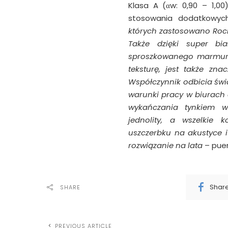
Klasa A (αw: 0,90 – 1,00
stosowania dodatkowyc
których zastosowano Rock
Także dzięki super bi
sproszkowanego marmuru 
teksturę, jest także znac
Współczynnik odbicia świ
warunki pracy w biurach 
wykańczania tynkiem wł
jednolity, a wszelkie
uszczerbku na akustyce i
rozwiązanie na lata
– puen
Shar
SHARE
PREVIOUS ARTICLE