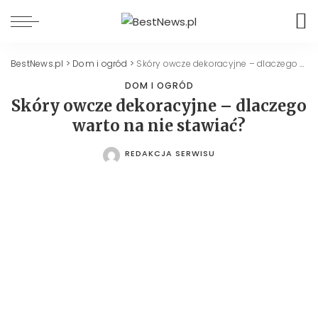
BestNews.pl
>
Dom i ogród
>
Skóry owcze dekoracyjne – dlaczego warto na nie stawiać?
DOM I OGRÓD
Skóry owcze dekoracyjne – dlaczego
warto na nie stawiać?
REDAKCJA SERWISU
POSTED
BY