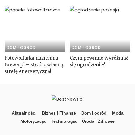
DOM I OGRÓD
DOM I OGRÓD
Fotowoltaika naziemna
Czym powinno wyróżniać
Brewa.pl – stwórz własną
się ogrodzenie?
strefę energetyczną!
Aktualności
Biznes i Finanse
Dom i ogród
Moda
Motoryzacja
Technologia
Uroda i Zdrowie