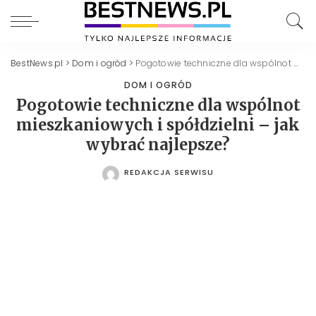
BestNews.pl
>
Dom i ogród
>
Pogotowie techniczne dla wspólnot mieszkaniowych i spółdzielni – jak wybrać najlepsze?
DOM I OGRÓD
Pogotowie techniczne dla wspólnot
mieszkaniowych i spółdzielni – jak
wybrać najlepsze?
REDAKCJA SERWISU
POSTED
BY