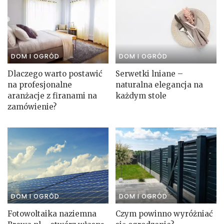
DOM I OGRÓD
DOM I OGRÓD
Dlaczego warto postawić
Serwetki lniane –
na profesjonalne
naturalna elegancja na
aranżacje z firanami na
każdym stole
zamówienie?
DOM I OGRÓD
DOM I OGRÓD
Fotowoltaika naziemna
Czym powinno wyróżniać