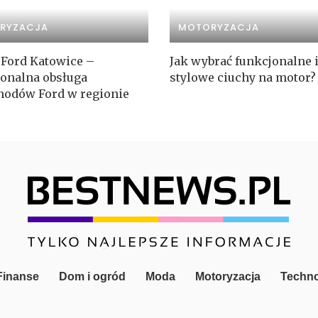
RYZACJA
MOTORYZACJA
 Ford Katowice –
Jak wybrać funkcjonalne 
jonalna obsługa
stylowe ciuchy na motor?
odów Ford w regionie
 Finanse
Dom i ogród
Moda
Motoryzacja
Techno