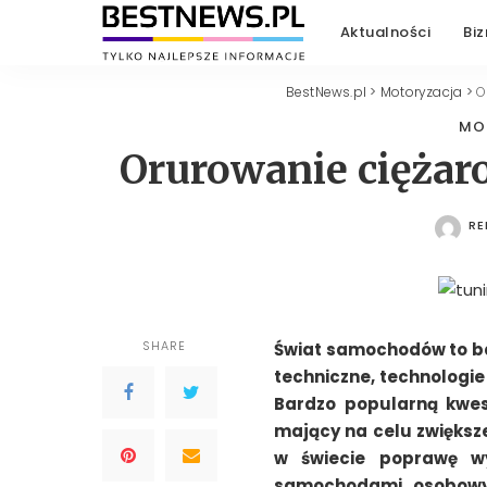
Aktualności
Biz
BestNews.pl
>
Motoryzacja
>
O
MO
Orurowanie ciężar
RE
PO
SHARE
Świat samochodów to bar
techniczne, technologi
Bardzo popularną kwest
mający na celu zwiększe
w świecie poprawę wy
samochodami osobowym