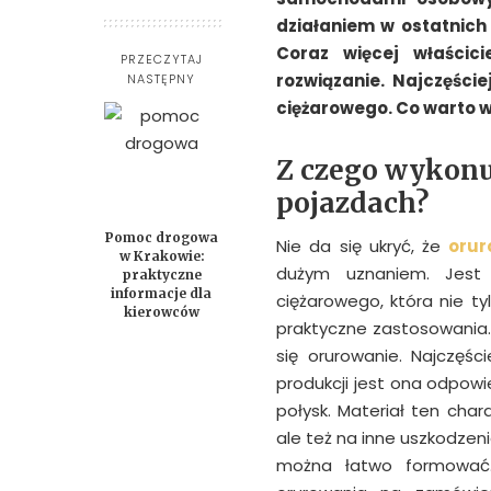
działaniem w ostatnich
Coraz więcej właścici
PRZECZYTAJ
rozwiązanie. Najczęści
NASTĘPNY
ciężarowego. Co warto w
Z czego wykonu
pojazdach?
Pomoc drogowa
Nie da się ukryć, że
orur
w Krakowie:
dużym uznaniem. Jest
praktyczne
informacje dla
ciężarowego, która nie ty
kierowców
praktyczne zastosowania.
się orurowanie. Najczęśc
produkcji jest ona odpow
połysk. Materiał ten char
ale też na inne uszkodzen
można łatwo formować. 