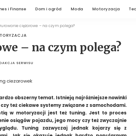
nes i Finanse
Dom i ogród
Moda
Motoryzacja
Te
rurowanie ciężarowe – na czym polega?
TORYZACJA
owe – na czym polega?
DAKCJA SERWISU
STED
BY
dzo obszerny temat. Istnieją najróżniejsze nowinki
e czy też ciekawe systemy związane z samochodami.
ią w motoryzacji jest też tuning. Jest to proces
nie osiągów pojazdu, jego mocy czy też zwyczajnie
glądu. Tuning zazwyczaj jednak kojarzy się z
i. Jak się okazuje jednak bardzo popularnym