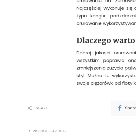
orurowania na zamówien
Najczęściej wykonuje się
typu kangur, podzderz
orurowanie wykorzystywane
Dlaczego warto
Dobrej jakości orurowa
wszystkim poprawia ono
zmniejszenia zużycia pali
styl. Można to wykorzys
swoje ciężarówki od floty k
Shar
SHARE
PREVIOUS ARTICLE