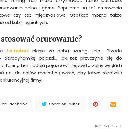
ie. Tuning taki może przyjmować różne postacie.
 orurowania dolne i górne. Popularne są też orurowania
akowe czy też międzyosiowe. Spotkać można także
 od kabin sypialnych.
 stosować orurowanie?
nie
Lamebax
niesie za sobą szereg zalet. Przede
 aerodynamikę pojazdu, jak też przyczynia się do
wa. Tuning ten nadają pojazdowi niepowtarzalny wygląd i
tać np. do celów marketingowych, aby łatwo rozróżnić
onkurencyjnej firmy.
e on Facebook
Share on Twitter
NEXT ARTICLE