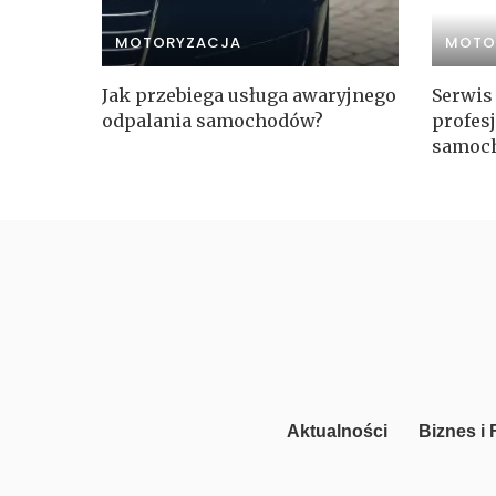
MOTORYZACJA
MOTO
Jak przebiega usługa awaryjnego
Serwis
odpalania samochodów?
profes
samoch
Aktualności
Biznes i