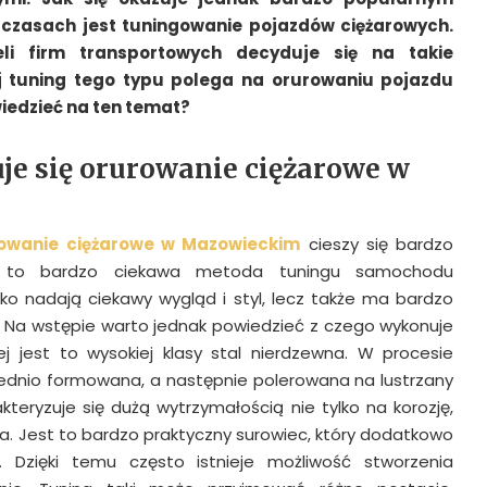
 czasach jest tuningowanie pojazdów ciężarowych.
eli firm transportowych decyduje się na takie
ej tuning tego typu polega na orurowaniu pojazdu
iedzieć na ten temat?
je się orurowanie ciężarowe w
owanie ciężarowe w Mazowieckim
cieszy się bardzo
 to bardzo ciekawa metoda tuningu samochodu
lko nadają ciekawy wygląd i styl, lecz także ma bardzo
 Na wstępie warto jednak powiedzieć z czego wykonuje
iej jest to wysokiej klasy stal nierdzewna. W procesie
iednio formowana, a następnie polerowana na lustrzany
akteryzuje się dużą wytrzymałością nie tylko na korozję,
ia. Jest to bardzo praktyczny surowiec, który dodatkowo
Dzięki temu często istnieje możliwość stworzenia