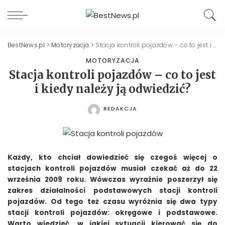
BestNews.pl
>
Motoryzacja
>
Stacja kontroli pojazdów – co to jest i kiedy należy ją odwiedzić?
MOTORYZACJA
Stacja kontroli pojazdów – co to jest
i kiedy należy ją odwiedzić?
REDAKCJA
POSTED
BY
Każdy, kto chciał dowiedzieć się czegoś więcej o
stacjach kontroli pojazdów musiał czekać aż do 22
września 2009 roku. Wówczas wyraźnie poszerzył się
zakres działalności podstawowych stacji kontroli
pojazdów. Od tego też czasu wyróżnia się dwa typy
stacji kontroli pojazdów: okręgowe i podstawowe.
Warto wiedzieć, w jakiej sytuacji kierować się do