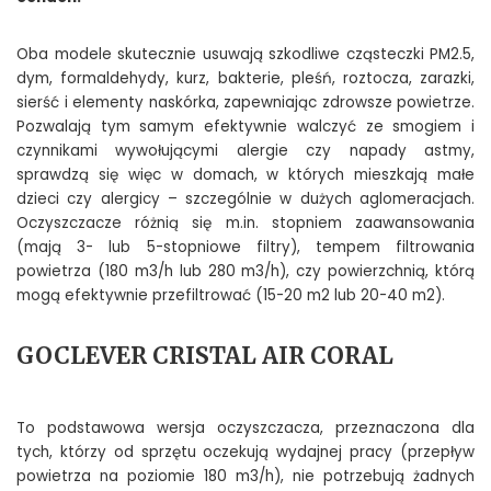
Oba modele skutecznie usuwają szkodliwe cząsteczki PM2.5,
dym, formaldehydy, kurz, bakterie, pleśń, roztocza, zarazki,
sierść i elementy naskórka, zapewniając zdrowsze powietrze.
Pozwalają tym samym efektywnie walczyć ze smogiem i
czynnikami wywołującymi alergie czy napady astmy,
sprawdzą się więc w domach, w których mieszkają małe
dzieci czy alergicy – szczególnie w dużych aglomeracjach.
Oczyszczacze różnią się m.in. stopniem zaawansowania
(mają 3- lub 5-stopniowe filtry), tempem filtrowania
powietrza (180 m3/h lub 280 m3/h), czy powierzchnią, którą
mogą efektywnie przefiltrować (15-20 m2 lub 20-40 m2).
GOCLEVER CRISTAL AIR CORAL
To podstawowa wersja oczyszczacza, przeznaczona dla
tych, którzy od sprzętu oczekują wydajnej pracy (przepływ
powietrza na poziomie 180 m3/h), nie potrzebują żadnych