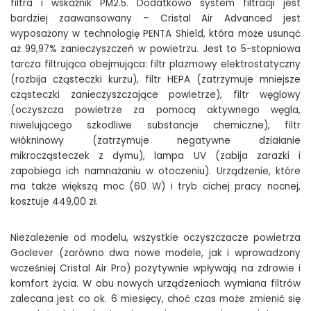
filtra i wskaźnik PM2.5. Dodatkowo system filtracji jest
bardziej zaawansowany – Cristal Air Advanced jest
wyposażony w technologię PENTA Shield, która może usunąć
aż 99,97% zanieczyszczeń w powietrzu. Jest to 5-stopniowa
tarcza filtrująca obejmująca: filtr plazmowy elektrostatyczny
(rozbija cząsteczki kurzu), filtr HEPA (zatrzymuje mniejsze
cząsteczki zanieczyszczające powietrze), filtr węglowy
(oczyszcza powietrze za pomocą aktywnego węgla,
niwelującego szkodliwe substancje chemiczne), filtr
włókninowy (zatrzymuje negatywne działanie
mikrocząsteczek z dymu), lampa UV (zabija zarazki i
zapobiega ich namnażaniu w otoczeniu). Urządzenie, które
ma także większą moc (60 W) i tryb cichej pracy nocnej,
kosztuje 449,00 zł.
Niezależenie od modelu, wszystkie oczyszczacze powietrza
Goclever (zarówno dwa nowe modele, jak i wprowadzony
wcześniej Cristal Air Pro) pozytywnie wpływają na zdrowie i
komfort życia. W obu nowych urządzeniach wymiana filtrów
zalecana jest co ok. 6 miesięcy, choć czas może zmienić się