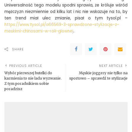
Uniwersalność tego modelu spodni sprawia, że króluje wśród
mężczyzn niezmiennie od kilku lat i nic nie wskazuje na to, by
ten trend miał ulec zmianie, pisał o tym tysol.pl –
https://www.tysol.pl/a66569-3-sprawdzone-stylizacje-z-
meskimi-chinosami-w-roli-glownej
.
SHARE
PREVIOUS ARTICLE
NEXT ARTICLE
Wybór pierwszej butelki do
Męskie joggery nie tylko na
karmienia to nie lada wyzwanie.
sportowo – sprawdź te stylizacje
Z tym poradnikiem sobie
poradzisz