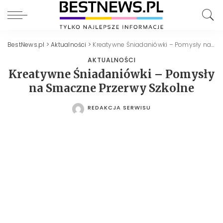
BestNews.pl
>
Aktualności
>
Kreatywne Śniadaniówki – Pomysły na Smaczne Przerwy Szkolne
AKTUALNOŚCI
Kreatywne Śniadaniówki – Pomysły
na Smaczne Przerwy Szkolne
REDAKCJA SERWISU
POSTED
BY