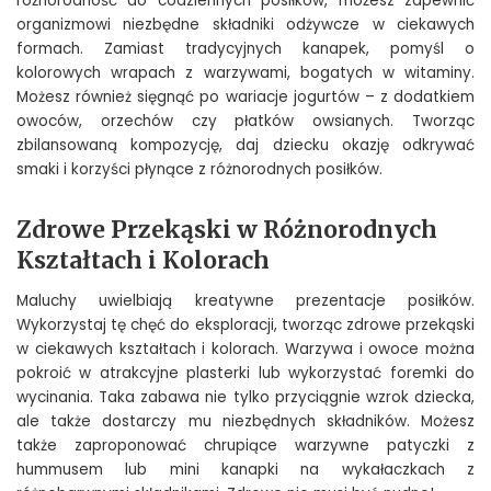
różnorodność do codziennych posiłków, możesz zapewnić
organizmowi niezbędne składniki odżywcze w ciekawych
formach. Zamiast tradycyjnych kanapek, pomyśl o
kolorowych wrapach z warzywami, bogatych w witaminy.
Możesz również sięgnąć po wariacje jogurtów – z dodatkiem
owoców, orzechów czy płatków owsianych. Tworząc
zbilansowaną kompozycję, daj dziecku okazję odkrywać
smaki i korzyści płynące z różnorodnych posiłków.
Zdrowe Przekąski w Różnorodnych
Kształtach i Kolorach
Maluchy uwielbiają kreatywne prezentacje posiłków.
Wykorzystaj tę chęć do eksploracji, tworząc zdrowe przekąski
w ciekawych kształtach i kolorach. Warzywa i owoce można
pokroić w atrakcyjne plasterki lub wykorzystać foremki do
wycinania. Taka zabawa nie tylko przyciągnie wzrok dziecka,
ale także dostarczy mu niezbędnych składników. Możesz
także zaproponować chrupiące warzywne patyczki z
hummusem lub mini kanapki na wykałaczkach z