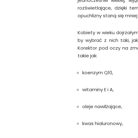
jednocześnie lekkiej, le
rozświetlające, dzięki t
opuchlizny staną się mnie
Kobiety w wieku dojrzały
by wybrać z nich taki, j
Korektor pod oczy na zma
takie jak:
koenzym Q10,
witaminy E i A,
oleje nawilżające,
kwas hialuronowy,