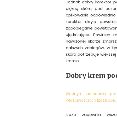
Jednak dobry korektor p
piękną skórą pod oczami
aplikowanie odpowiednio
korektor ukryje powsta
zapobieganie powstawani
ujędrniająco. Powinien 
nawilżonej skórze zmars
dalszych zabiegów, w tym
skóra potrzebuje większej
kremie.
Dobry krem pod
Godnym polecenia pro
właściwościach Izoze Eye
.
Izoze zapewnia wszec