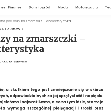
nes i Finanse
Dom i ogród
Moda
Motoryzacja
Te
ktor pod oczy na zmarszczki – charakterystyka
DA I ZDROWIE
czy na zmarszczki –
kterystyka
DAKCJA SERWISU
STED
BY
e, a skutkiem tego jest zmniejszanie się w skórze
ych, odpowiedzialnych za jej sprężystość i napięcie.
jcieńsza i najwrażliwsza, a co za tym idzie, starzeje
refa wymaga szczególnej pielęgnacji i troski oraz