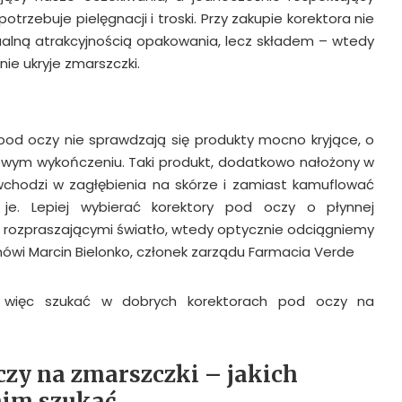
trzebuje pielęgnacji i troski. Przy zakupie korektora nie
alną atrakcyjnością opakowania, lecz składem – wtedy
ie ukryje zmarszczki.
od oczy nie sprawdzają się produkty mocno kryjące, o
towym wykończeniu. Taki produkt, dodatkowo nałożony w
o wchodzi w zagłębienia na skórze i zamiast kamuflować
 je. Lepiej wybierać korektory pod oczy o płynnej
mi rozpraszającymi światło, wtedy optycznie odciągniemy
wi Marcin Bielonko, członek zarządu Farmacia Verde
o więc szukać w dobrych korektorach pod oczy na
czy na zmarszczki – jakich
nim szukać