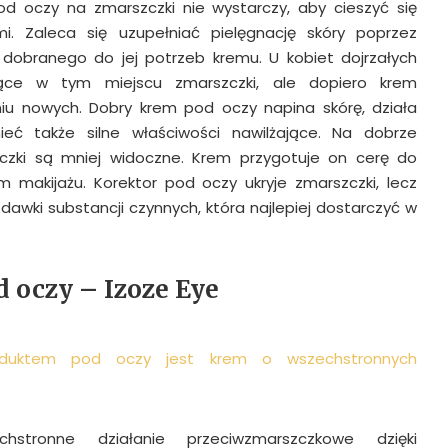
od oczy na zmarszczki nie wystarczy, aby cieszyć się
. Zaleca się uzupełniać pielęgnację skóry poprzez
 dobranego do jej potrzeb kremu. U kobiet dojrzałych
jące w tym miejscu zmarszczki, ale dopiero krem
u nowych. Dobry krem pod oczy napina skórę, działa
mieć także silne właściwości nawilżające. Na dobrze
zczki są mniej widoczne. Krem przygotuje on cerę do
 makijażu. Korektor pod oczy ukryje zmarszczki, lecz
 dawki substancji czynnych, która najlepiej dostarczyć w
 oczy – Izoze Eye
duktem pod oczy jest krem o wszechstronnych
hstronne działanie przeciwzmarszczkowe dzięki