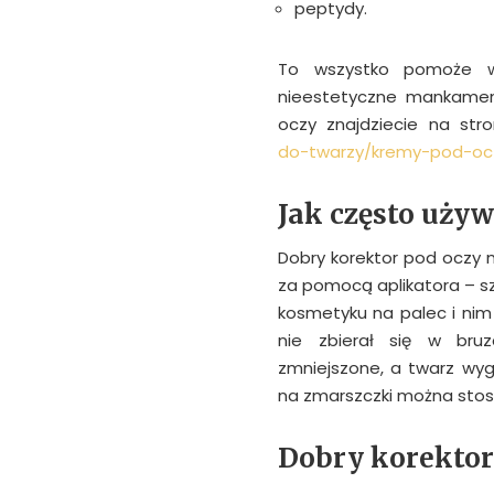
peptydy.
To wszystko pomoże w 
nieestetyczne mankament
oczy znajdziecie na str
do-twarzy/kremy-pod-oc
Jak często uży
Dobry korektor pod oczy n
za pomocą aplikatora – sz
kosmetyku na palec i nim 
nie zbierał się w bru
zmniejszone, a twarz wyg
na zmarszczki można stos
Dobry korektor