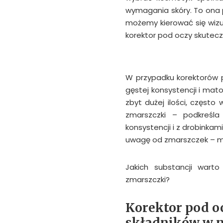
wymagania skóry. To ona po
możemy kierować się wizu
korektor pod oczy skuteczn
W przypadku korektorów p
gęstej konsystencji i ma
zbyt dużej ilości, częst
zmarszczki – podkreśla
konsystencji i z drobinka
uwagę od zmarszczek – mó
Jakich substancji wart
zmarszczki?
Korektor pod o
składników w 