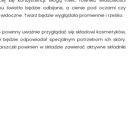
jącej się konsystencji. Mogą mieć również właściwości
emu światło będzie odbijane, a cienie pod oczami czy
j widoczne. Twarz będzie wyglądała promiennie i rześko.
m powinny uważnie przyglądać się składowi kosmetyków,
aki będzie odpowiadał specjalnym potrzebom ich skóry.
rszczki powinien w składzie zawierać aktywne składniki