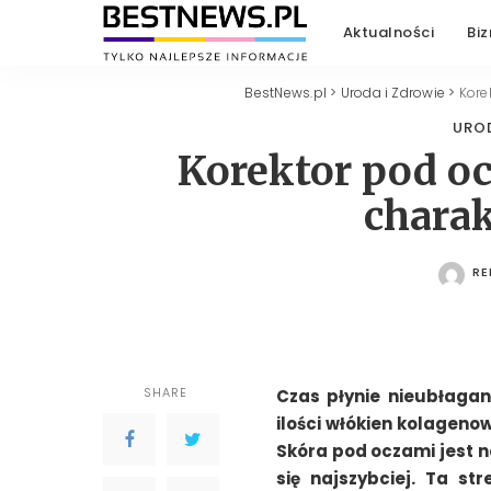
Aktualności
Biz
BestNews.pl
>
Uroda i Zdrowie
>
Kore
URO
Korektor pod o
chara
RE
PO
SHARE
Czas płynie nieubłagani
ilości włókien kolagenow
Skóra pod oczami jest na
się najszybciej. Ta st