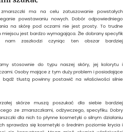
zmarszczki ma na celu zatuszowanie powstałych
bieganie powstawaniu nowych. Dobór odpowiedniego
ia na skórę pod oczami nie jest prosty. To trudne
m miejscu jest bardzo wymagająca. Źle dobrany specyfik
o nam zaszkodzi czyniąc ten obszar bardziej
amy stosownie do typu naszej skóry, jej kolorytu i
oczami. Osoby mające z tym duży problem i posiadające
 bądź tłustą powinny postawić na właściwości silnie
rzałej skórze muszą poszukać dla siebie bardziej
zącego ze zmarszczkami, odżywczego, specyfiku. Dobry
szczki dla nich to płynne kosmetyki o silnym działaniu
ich sprawdza się kosmetyki o średnim poziomie krycia i