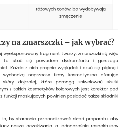
różowych tonów, bo wydobywają
zmęczenie
czy na zmarszczki – jak wybrać?
iej wyeksponowany fragment twarzy, zmarszczki są więc
e to stać się powodem dyskomfortu i gorszego
iet. Każda z nich pragnie wyglądać i czuć się piękną i
wychodzą naprzeciw firmy kosmetyczne oferując
i skóry dojrzałej, które pomogą zniwelować skutki
nym z takich kosmetyków kolorowych jest korektor pod
z funkcji maskujących powinien posiadać także składniki
to, by starannie przeanalizować skład preparatu, aby
jący nasze oczekiwania, a jednocześnie respektujący