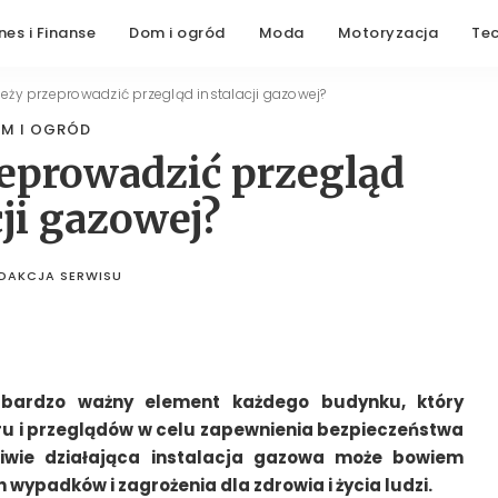
nes i Finanse
Dom i ogród
Moda
Motoryzacja
Te
leży przeprowadzić przegląd instalacji gazowej?
M I OGRÓD
zeprowadzić przegląd
cji gazowej?
DAKCJA SERWISU
STED
BY
 bardzo ważny element każdego budynku, który
 i przeglądów w celu zapewnienia bezpieczeństwa
iwie działająca instalacja gazowa może bowiem
wypadków i zagrożenia dla zdrowia i życia ludzi.