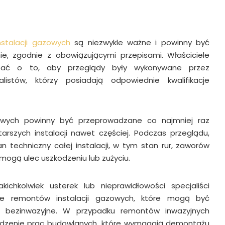
nstalacji gazowych
są niezwykle ważne i powinny być
ie, zgodnie z obowiązującymi przepisami. Właściciele
bać o to, aby przeglądy były wykonywane przez
alistów, którzy posiadają odpowiednie kwalifikacje
zowych powinny być przeprowadzane co najmniej raz
arszych instalacji nawet częściej. Podczas przeglądu,
an techniczny całej instalacji, w tym stan rur, zaworów
 mogą ulec uszkodzeniu lub zużyciu.
kichkolwiek usterek lub nieprawidłowości specjaliści
ie remontów instalacji gazowych, które mogą być
 i bezinwazyjne. W przypadku remontów inwazyjnych
adzenie prac budowlanych, które wymagają demontażu