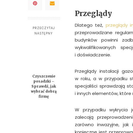
Przeglądy
Dlatego też,
przeglądy i
PRZECZYTAJ
przeprowadzane regularn
NASTĘPNY
budynków powinni zad
wykwalifikowanych specj
i doświadczenie.
Przeglądy instalacji ga
Czyszczenie
w roku, a w przypadku st
posadzki –
specjaliści sprawdzają st
Sprawdź, jak
wybrać dobrą
i innych elementów, które
firmę
W przypadku wykrycia ja
zalecają przeprowadzen
zarówno inwazyjne, jak
konieczne jest przeprow