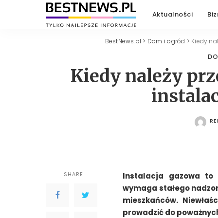
Aktualności
Biz
BestNews.pl
>
Dom i ogród
>
Kiedy na
DO
Kiedy należy pr
instala
RE
PO
SHARE
Instalacja gazowa to
wymaga stałego nadzoru
mieszkańców. Niewłaśc
prowadzić do poważnych 