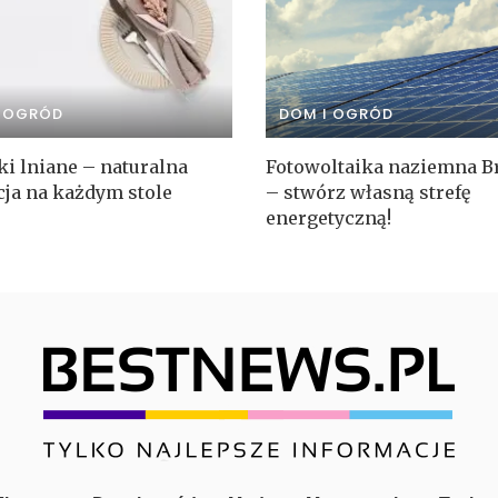
I OGRÓD
DOM I OGRÓD
ki lniane – naturalna
Fotowoltaika naziemna B
cja na każdym stole
– stwórz własną strefę
energetyczną!