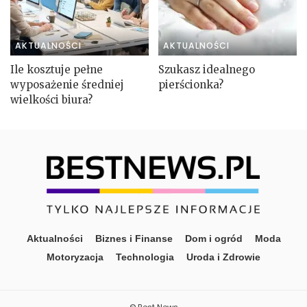
AKTUALNOŚCI
AKTUALNOŚCI
Ile kosztuje pełne
Szukasz idealnego
wyposażenie średniej
pierścionka?
wielkości biura?
Aktualności
Biznes i Finanse
Dom i ogród
Moda
Motoryzacja
Technologia
Uroda i Zdrowie
© Best News