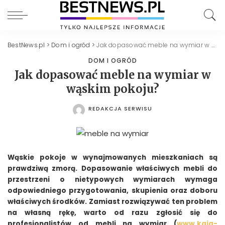
BestNews.pl
>
Dom i ogród
>
Jak dopasować meble na wymiar w wąskim pokoju?
DOM I OGRÓD
Jak dopasować meble na wymiar w
wąskim pokoju?
REDAKCJA SERWISU
POSTED
BY
Wąskie pokoje w wynajmowanych mieszkaniach są
prawdziwą zmorą. Dopasowanie właściwych mebli do
przestrzeni o nietypowych wymiarach wymaga
odpowiedniego przygotowania, skupienia oraz doboru
właściwych środków. Zamiast rozwiązywać ten problem
na własną rękę, warto od razu zgłosić się do
profesjonalistów od mebli na wymiar (
www.kaja-