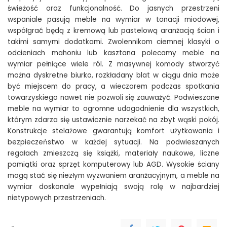
świeżość oraz funkcjonalność. Do jasnych przestrzeni
wspaniale pasują meble na wymiar w tonacji miodowej,
współgrać będą z kremową lub pastelową aranżacją ścian i
takimi samymi dodatkami. Zwolennikom ciemnej klasyki o
odcieniach mahoniu lub kasztana polecamy meble na
wymiar pełniące wiele ról. Z masywnej komody stworzyć
można dyskretne biurko, rozkładany blat w ciągu dnia może
być miejscem do pracy, a wieczorem podczas spotkania
towarzyskiego nawet nie pozwoli się zauważyć. Podwieszane
meble na wymiar to ogromne udogodnienie dla wszystkich,
którym zdarza się ustawicznie narzekać na zbyt wąski pokój.
Konstrukcje stelażowe gwarantują komfort użytkowania i
bezpieczeństwo w każdej sytuacji. Na podwieszanych
regałach zmieszczą się książki, materiały naukowe, liczne
pamiątki oraz sprzęt komputerowy lub AGD. Wysokie ściany
mogą stać się niezłym wyzwaniem aranżacyjnym, a meble na
wymiar doskonale wypełniają swoją rolę w najbardziej
nietypowych przestrzeniach.