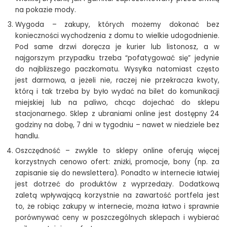
na pokazie mody.
Wygoda – zakupy, których możemy dokonać bez
konieczności wychodzenia z domu to wielkie udogodnienie.
Pod same drzwi doręcza je kurier lub listonosz, a w
najgorszym przypadku trzeba “pofatygować się” jedynie
do najbliższego paczkomatu. Wysyłka natomiast często
jest darmowa, a jeżeli nie, raczej nie przekracza kwoty,
którą i tak trzeba by było wydać na bilet do komunikacji
miejskiej lub na paliwo, chcąc dojechać do sklepu
stacjonarnego. Sklep z ubraniami online jest dostępny 24
godziny na dobę, 7 dni w tygodniu – nawet w niedziele bez
handlu.
Oszczędność – zwykle to sklepy online oferują więcej
korzystnych cenowo ofert: zniżki, promocje, bony (np. za
zapisanie się do newslettera). Ponadto w internecie łatwiej
jest dotrzeć do produktów z wyprzedaży. Dodatkową
zaletą wpływającą korzystnie na zawartość portfela jest
to, że robiąc zakupy w internecie, można łatwo i sprawnie
porównywać ceny w poszczególnych sklepach i wybierać