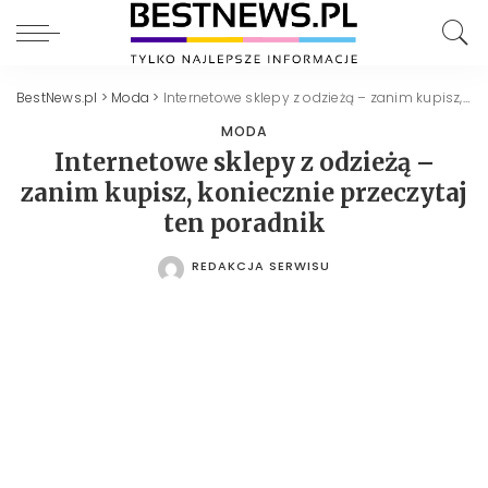
BestNews.pl
>
Moda
>
Internetowe sklepy z odzieżą – zanim kupisz, koniecznie przeczytaj ten poradnik
MODA
Internetowe sklepy z odzieżą –
zanim kupisz, koniecznie przeczytaj
ten poradnik
REDAKCJA SERWISU
POSTED
BY