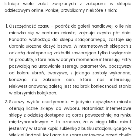
Istnieje wiele zalet związanych z zakupami w sklepie
odzieżowym online. Poniżej przybliżamy niektóre z nich:
Oszczędność czasu – podróż do galerii handlowej, o ile nie
mieszka się w centrum miasta, zajmuje często pół dnia.
Ponadto wchodząc do sklepu stacjonarnego, zastaje się
ubrania ułożone dosyć losowo. W internetowych sklepach z
odzieżą dostępne są zakładki zawierające tylko i wyłącznie
te produkty, które nas w danym momencie interesują. Filtry
pozwalają na ustawianie szeregu parametrów, począwszy
od koloru ubrań, tworzywa, z jakiego zostały wykonane,
kończąc na zakresie cen, które nas interesują.
Niekwestionowaną zaletą jest też brak konieczności stania
w olbrzymich kolejkach.
Szerszy wybór asortymentu – jedynie największe miasta
oferują liczne sklepy do wyboru. Natomiast internetowe
sklepy z odzieżą dostępne są coraz powszechniej na rynku
międzynarodowym – to oznacza, że w ciągu kilku minut
jesteśmy w stanie kupić sukienkę z butiku stacjonującego w
Wielkiej Brytanii, jak i garnitur zaprezentowany przed chwilą