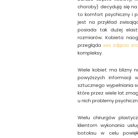
choroby) decydują się na
to komfort psychiczny i
jest na przykład zwisają
posiada tak dużej elast
rozmiarów. Kobieta naog
przegląda
sex zdjęcia zn
kompleksy.
Wiele kobiet ma blizny n
powyższych informacji 
sztucznego wypełniania s
które przez wiele lat zma
u nich problemy psychiczn
Wielu chirurgów plasty
klientom wykonania usług
botoksu w celu powięk