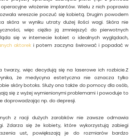
 operacyjne włożenie implantów. Wielu z nich poprawia
 pozwala wreszcie poczuć się kobietą. Drugim powodem
ca skóra w wyniku utraty dużej ilości wagi. Skóra nie
yczności, więc ciężko ją zmniejszyć do pierwotnych
ląda się w internecie kobiet o idealnych wyglądach,
anych aktorek
i potem zaczyna świrować i popadać w
a twarzy, więc decydują się na laserowe ich rozbicie.Z
wynika, że medycyna estetyczna nie oznacza tylko
obie skóry botoks. Służy ona także do pomocy dla osób,
gają się z wyżej wymienionymi problemami i powoduje to
e doprowadzając np. do depresji.
cznych z racji dużych zarobków nie zawsze odmawia
i. Zdarza się że kobiety, które wykorzystują zabiegi
szenia ust, powiększają je do rozmiarów bardzo