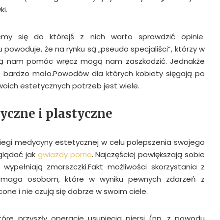
i.
y się do którejś z nich warto sprawdzić opinie.
powoduje, że na rynku są „pseudo specjaliści”, którzy w
ą nam pomóc wręcz mogą nam zaszkodzić. Jednakże
t bardzo mało.Powodów dla których kobiety sięgają po
woich estetycznych potrzeb jest wiele.
yczne i plastyczne
biegi medycyny estetycznej w celu polepszenia swojego
glądać jak
gwiazdy porno
. Najczęściej powiększają sobie
 wypełniają zmarszczki.Fakt możliwości skorzystania z
omaga osobom, które w wyniku pewnych zdarzeń z
one i nie czują się dobrze w swoim ciele.
tóre przyszły operacje usunięcia piersi (np. z powodu