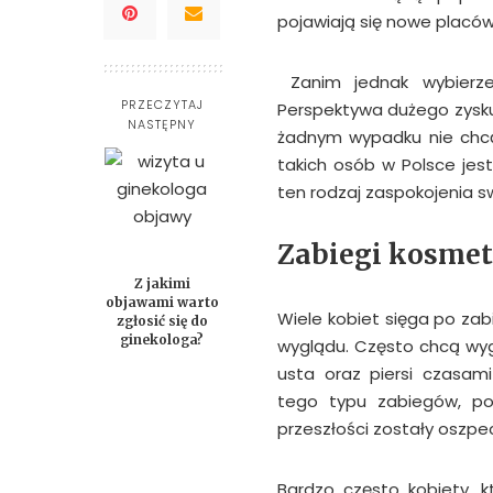
pojawiają się nowe placówk
Zanim jednak wybierzem
PRZECZYTAJ
Perspektywa dużego zysku 
NASTĘPNY
żadnym wypadku nie chc
takich osób w Polsce jes
ten rodzaj zaspokojenia s
Zabiegi kosmet
Z jakimi
objawami warto
Wiele kobiet sięga po za
zgłosić się do
ginekologa?
wyglądu. Często chcą wy
usta oraz piersi czasami
tego typu zabiegów, p
przeszłości zostały oszpec
Bardzo często kobiety, k