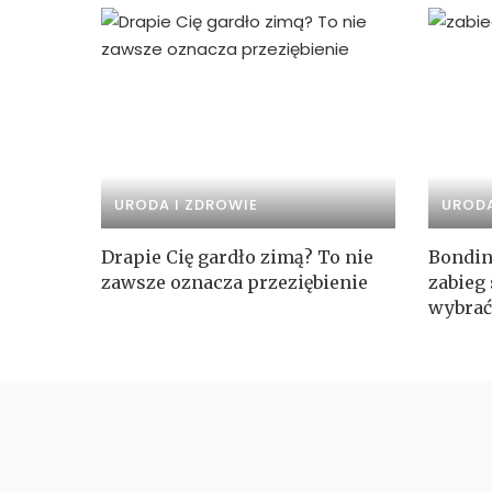
URODA I ZDROWIE
URODA
Drapie Cię gardło zimą? To nie
Bondin
zawsze oznacza przeziębienie
zabieg 
wybrać