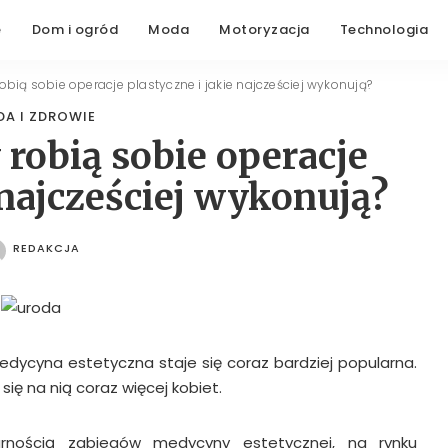
e
Dom i ogród
Moda
Motoryzacja
Technologia
obią sobie operacje plastyczne i jakie najcześciej wykonują?
DA I ZDROWIE
 robią sobie operacje
 najcześciej wykonują?
REDAKCJA
POSTED
BY
edycyna estetyczna staje się coraz bardziej popularna.
ię na nią coraz więcej kobiet.
rnością zabiegów medycyny estetycznej, na rynku