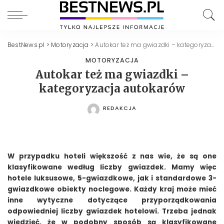
BestNews.pl
>
Motoryzacja
>
Autokar też ma gwiazdki – kategoryzacja autokarów
MOTORYZACJA
Autokar też ma gwiazdki –
kategoryzacja autokarów
REDAKCJA
POSTED
BY
W przypadku hoteli większość z nas wie, że są one
klasyfikowane według liczby gwiazdek. Mamy więc
hotele luksusowe, 5-gwiazdkowe, jak i standardowe 3-
gwiazdkowe obiekty noclegowe. Każdy kraj może mieć
inne wytyczne dotyczące przyporządkowania
odpowiedniej liczby gwiazdek hotelowi. Trzeba jednak
wiedzieć, że w podobny sposób są klasyfikowane