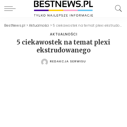
BestNews.pl
>
Aktualności
>
5 ciekawostek na temat plexi ekstrudowanego
AKTUALNOŚCI
5 ciekawostek na temat plexi
ekstrudowanego
REDAKCJA SERWISU
POSTED
BY