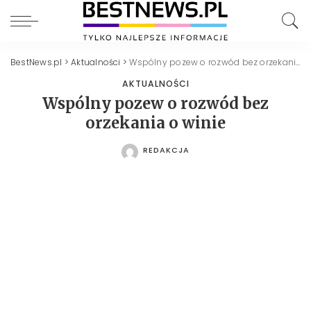
BestNews.pl
>
Aktualności
>
Wspólny pozew o rozwód bez orzekania o winie
AKTUALNOŚCI
Wspólny pozew o rozwód bez
orzekania o winie
REDAKCJA
POSTED
BY