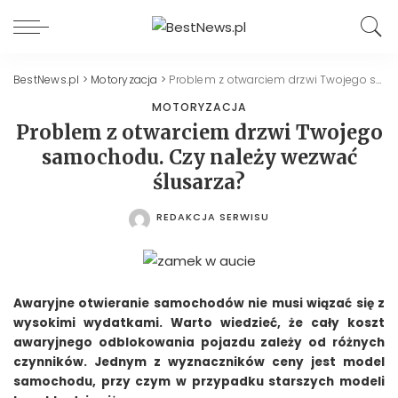
BestNews.pl
>
Motoryzacja
>
Problem z otwarciem drzwi Twojego samochodu. Czy należy wezwać ślusarza?
MOTORYZACJA
Problem z otwarciem drzwi Twojego
samochodu. Czy należy wezwać
ślusarza?
REDAKCJA SERWISU
POSTED
BY
Awaryjne otwieranie samochodów nie musi wiązać się z
wysokimi wydatkami. Warto wiedzieć, że cały koszt
awaryjnego odblokowania pojazdu zależy od różnych
czynników. Jednym z wyznaczników ceny jest model
samochodu, przy czym w przypadku starszych modeli