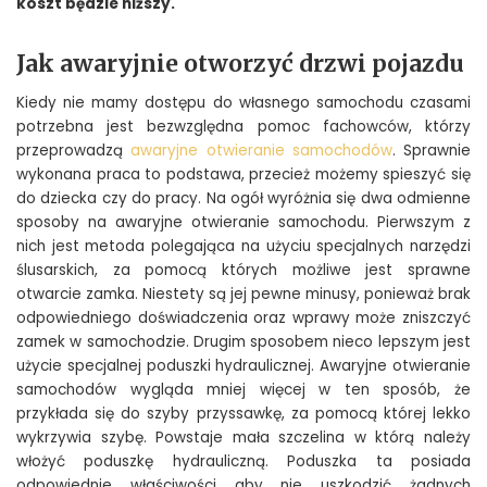
koszt będzie niższy.
​Jak awaryjnie otworzyć drzwi pojazdu
Kiedy nie mamy dostępu do własnego samochodu czasami
potrzebna jest bezwzględna pomoc fachowców, którzy
przeprowadzą
awaryjne otwieranie samochodów
. Sprawnie
wykonana praca to podstawa, przecież możemy spieszyć się
do dziecka czy do pracy. Na ogół wyróżnia się dwa odmienne
sposoby na awaryjne otwieranie samochodu. Pierwszym z
nich jest metoda polegająca na użyciu specjalnych narzędzi
ślusarskich, za pomocą których możliwe jest sprawne
otwarcie zamka. Niestety są jej pewne minusy, ponieważ brak
odpowiedniego doświadczenia oraz wprawy może zniszczyć
zamek w samochodzie. Drugim sposobem nieco lepszym jest
użycie specjalnej poduszki hydraulicznej. Awaryjne otwieranie
samochodów wygląda mniej więcej w ten sposób, że
przykłada się do szyby przyssawkę, za pomocą której lekko
wykrzywia szybę. Powstaje mała szczelina w którą należy
włożyć poduszkę hydrauliczną. Poduszka ta posiada
odpowiednie właściwości aby nie uszkodzić żadnych