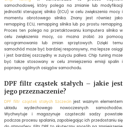
samochodowej, który polega na zmianie lub modyfikacji
jednostki sterującej silnika (ECU) w celu zwiększenia mocy i
momentu obrotowego silnika. Znany jest również jako
remapping ECU, remapping silnika lub po prostu remapping.
Proces ten polega na przetaktowaniu komputera silnika w
celu zwiększenia mocy, co można zrobić za pomocą
oprogramowania lub zmian sprzętowych. Dzięki temu
samochód może być bardziej responsywny, ma lepsze osiągi
i jest bardziej oszczędny w zużyciu paliwa. Chip tuning może
być także stosowany w celu zmniejszenia emisji spalin i
poprawy ogólnych osiągów samochodu.
DPF filtr cząstek stałych – jakie jest
jego przeznaczenie?
DPF filtr cząstek stałych Szczecin
jest ważnym elementem
układu wydechowego nowoczesnych samochodów.
Wychwytuje i magazynuje cząsteczki sadzy powstałe
podczas procesu spalania, zapobiegając ich przedostaniu się
do atmosfery. Filtr DPF to skuteczny sposób na zmniejszenie