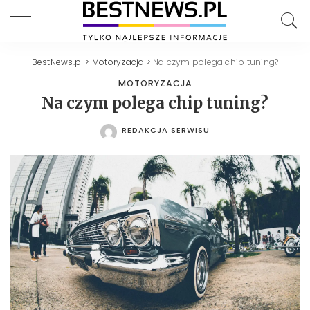
BestNews.pl
>
Motoryzacja
>
Na czym polega chip tuning?
MOTORYZACJA
Na czym polega chip tuning?
REDAKCJA SERWISU
POSTED
BY