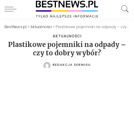
BestNews.pl
>
Aktualności
>
Plastikowe pojemniki na odpady – czy to dobry wybór?
AKTUALNOŚCI
Plastikowe pojemniki na odpady –
czy to dobry wybór?
REDAKCJA SERWISU
POSTED
BY