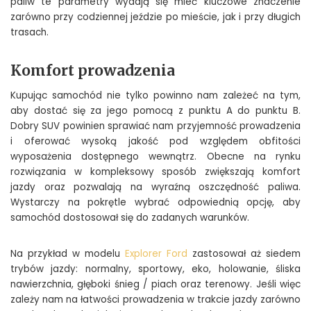
paliw te parametry wydają się mieć kluczowe znaczenie
zarówno przy codziennej jeździe po mieście, jak i przy długich
trasach.
Komfort prowadzenia
Kupując samochód nie tylko powinno nam zależeć na tym,
aby dostać się za jego pomocą z punktu A do punktu B.
Dobry SUV powinien sprawiać nam przyjemność prowadzenia
i oferować wysoką jakość pod względem obfitości
wyposażenia dostępnego wewnątrz. Obecne na rynku
rozwiązania w kompleksowy sposób zwiększają komfort
jazdy oraz pozwalają na wyraźną oszczędność paliwa.
Wystarczy na pokrętle wybrać odpowiednią opcję, aby
samochód dostosował się do zadanych warunków.
Na przykład w modelu
Explorer Ford
zastosował aż siedem
trybów jazdy: normalny, sportowy, eko, holowanie, śliska
nawierzchnia, głęboki śnieg / piach oraz terenowy. Jeśli więc
zależy nam na łatwości prowadzenia w trakcie jazdy zarówno