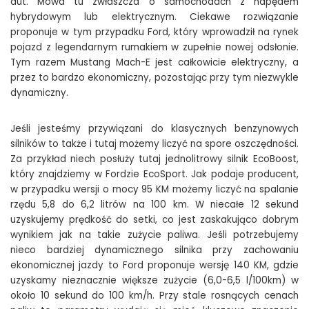
aut. Mowa tu zwłaszcza o samochodach z napędem
hybrydowym lub elektrycznym. Ciekawe rozwiązanie
proponuje w tym przypadku Ford, który wprowadził na rynek
pojazd z legendarnym rumakiem w zupełnie nowej odsłonie.
Tym razem Mustang Mach-E jest całkowicie elektryczny, a
przez to bardzo ekonomiczny, pozostając przy tym niezwykle
dynamiczny.
Jeśli jesteśmy przywiązani do klasycznych benzynowych
silników to także i tutaj możemy liczyć na spore oszczędności.
Za przykład niech posłuży tutaj jednolitrowy silnik EcoBoost,
który znajdziemy w Fordzie EcoSport. Jak podaje producent,
w przypadku wersji o mocy 95 KM możemy liczyć na spalanie
rzędu 5,8 do 6,2 litrów na 100 km. W niecałe 12 sekund
uzyskujemy prędkość do setki, co jest zaskakująco dobrym
wynikiem jak na takie zużycie paliwa. Jeśli potrzebujemy
nieco bardziej dynamicznego silnika przy zachowaniu
ekonomicznej jazdy to Ford proponuje wersję 140 KM, gdzie
uzyskamy nieznacznie większe zużycie (6,0-6,5 l/100km) w
około 10 sekund do 100 km/h. Przy stale rosnących cenach