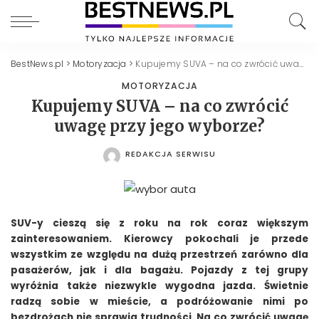
BestNews.pl
>
Motoryzacja
>
Kupujemy SUVA – na co zwrócić uwagę przy jego wyborze?
MOTORYZACJA
Kupujemy SUVA – na co zwrócić
uwagę przy jego wyborze?
REDAKCJA SERWISU
POSTED
BY
SUV-y cieszą się z roku na rok coraz większym
zainteresowaniem. Kierowcy pokochali je przede
wszystkim ze względu na dużą przestrzeń zarówno dla
pasażerów, jak i dla bagażu. Pojazdy z tej grupy
wyróżnia także niezwykle wygodna jazda. Świetnie
radzą sobie w mieście, a podróżowanie nimi po
bezdrożach nie sprawia trudności. Na co zwrócić uwagę