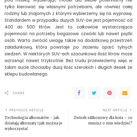
pod maską. Wybierając model dla siebie powinniśmy nie
tylko kierować się własnymi potrzebami, ale również całej
rodziny lub znajomych z którymi wybierzemy się na wyprawę.
Standardem w przypadku dużych SUV-ów jest pojemność od
400 do 500 litrów. Jest to całkowicie wystarczająca
pojemność na potrzeby bagażowe czwórki lub nawet piątki
osób. Warto zwrócić uwagę także na dodatkową przestrzeń
załadunkową, która powstaje po złożeniu oparć tylnych
siedzeń. W niektórych SUV-ach szacunkowa ilość litrów może
wzrosnąć nawet trzykrotnie. Bez trudu przewieziemy więc w
takim aucie chociażby dużą ilość szerokich i długich desek ze
sklepu budowlanego.
SHARE
PREVIOUS ARTICLE
NEXT ARTICLE
Technologia alkomatów – jak
Żwirek silikonowy dla kota – co
działają alkomaty i jak można je
musisz o nim wiedzieć?
wykorzystać