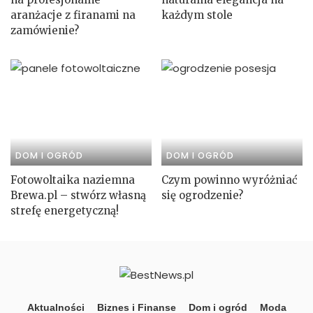
aranżacje z firanami na
każdym stole
zamówienie?
DOM I OGRÓD
DOM I OGRÓD
Fotowoltaika naziemna
Czym powinno wyróżniać
Brewa.pl – stwórz własną
się ogrodzenie?
strefę energetyczną!
Aktualności
Biznes i Finanse
Dom i ogród
Moda