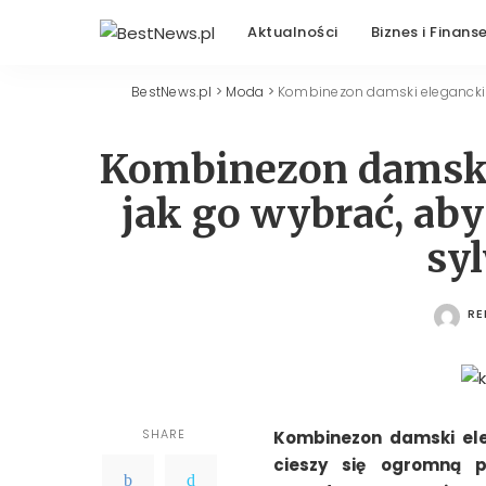
Aktualności
Biznes i Finans
BestNews.pl
>
Moda
>
Kombinezon damski elegancki c
Kombinezon damski
jak go wybrać, aby
sy
RE
PO
SHARE
Kombinezon damski ele
cieszy się ogromną 