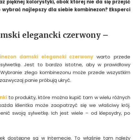
 pięknej kolorystyki, obok której nie da się przejść
b wybrać najlepszy dla siebie kombinezon? Eksperci
mski elegancki czerwony –
inezon damski elegancki czerwony
warto przede
sylwetkę. Jest to bardzo istotne, aby w prawidłowy
. Wybranie złego kombinezonu może przede wszystkim
e zazwyczaj panie próbują ukryć.
nki
to produkty, które można kupić tam w wielu różnych
każda klientka może zaopatrzyć się we właściwy krój.
enić swoją sylwetkę. Ich jest wiele – od klepsydry, po
tek dostępne są w Internecie. To właśnie tam należy