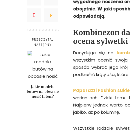
wygodnego noszenia oraz
obojętnie. W jaki sposó
odpowiadają.
Kombinezon da
ocena sylwetki
PRZECZYTAJ
NASTĘPNY
Decydując się na
komb
wszystkim ocenić swoją 
sposób wybrać jego krój
podkreślić krągłości, któr
Jakie modele
Paparazzi Fashion sukie
butów na obcasie
nosić latem?
wariantach. Dzięki temu 
Najpierw jednak warto oc
jabłko, aż po kolumnę.
Wszystkie rodzaje sylwe