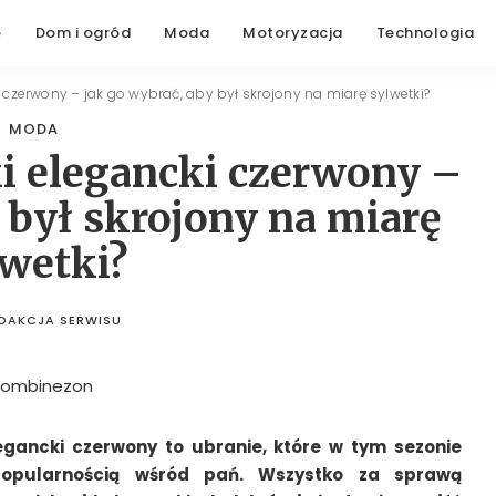
e
Dom i ogród
Moda
Motoryzacja
Technologia
zerwony – jak go wybrać, aby był skrojony na miarę sylwetki?
MODA
 elegancki czerwony –
 był skrojony na miarę
lwetki?
DAKCJA SERWISU
STED
BY
gancki czerwony to ubranie, które w tym sezonie
popularnością wśród pań. Wszystko za sprawą