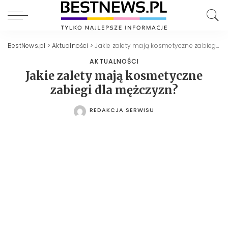
BestNews.pl
>
Aktualności
>
Jakie zalety mają kosmetyczne zabiegi dla mężczyzn?
AKTUALNOŚCI
Jakie zalety mają kosmetyczne
zabiegi dla mężczyzn?
REDAKCJA SERWISU
POSTED
BY