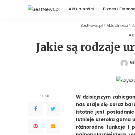
Aktualności
Biznes i Finans
BestNews.pl
>
Aktualności
>
J
AK
Jakie są rodzaje 
RE
PO
SHARE
W dzisiejszym zabiegan
nas staje się coraz ba
istotne jest posiadani
Istnieje szeroka gama 
różnorodne funkcje i 
najpopularniejszych r