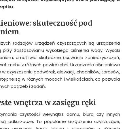
rządku.
nieniowe: skuteczność pod
eniem
szych rodzajów urządzeń czyszczących są urządzenia
ją przy zastosowaniu wysokiego ciśnienia wody. Wysoki
ieniem, umożliwia skuteczne usuwanie zanieczyszczeń,
nawet mchu z różnych powierzchni. Urządzenia ciśnieniowe
 w czyszczeniu podwórek, elewacji, chodników, tarasów,
tępne są w różnych mocach i wielkościach, co pozwala
nych potrzeb i zadań.
ste wnętrza w zasięgu ręki
zymania czystości wewnątrz domu, biura czy innych
są odkurzacze. To popularne urządzenia czyszczące,
tywne usuwanie kurzu, brudu i alergenów z różnych