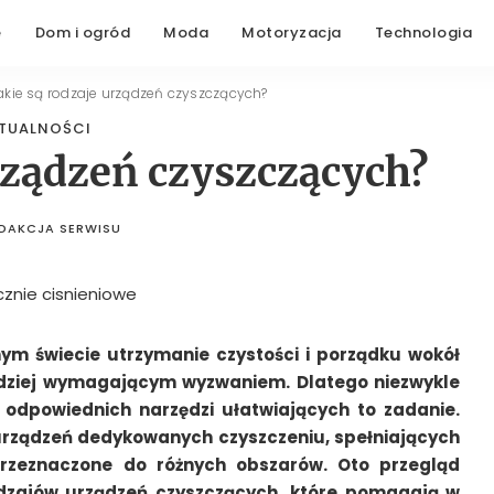
e
Dom i ogród
Moda
Motoryzacja
Technologia
akie są rodzaje urządzeń czyszczących?
TUALNOŚCI
urządzeń czyszczących?
DAKCJA SERWISU
STED
BY
ym świecie utrzymanie czystości i porządku wokół
rdziej wymagającym wyzwaniem. Dlatego niezwykle
e odpowiednich narzędzi ułatwiających to zadanie.
urządzeń dedykowanych czyszczeniu, spełniających
przeznaczone do różnych obszarów. Oto przegląd
odzajów urządzeń czyszczących, które pomagają w