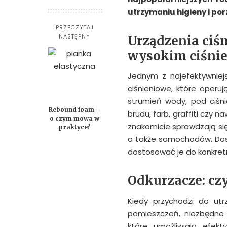
utrzymaniu higieny i po
PRZECZYTAJ
NASTĘPNY
Urządzenia ciś
wysokim ciśni
Jednym z najefektywniej
ciśnieniowe, które operu
strumień wody, pod ciśn
Rebound foam –
brudu, farb, graffiti czy 
o czym mowa w
znakomicie sprawdzają się
praktyce?
a także samochodów. Dos
dostosować je do konkret
Odkurzacze: czy
Kiedy przychodzi do utr
pomieszczeń, niezbędne 
które umożliwiają efek