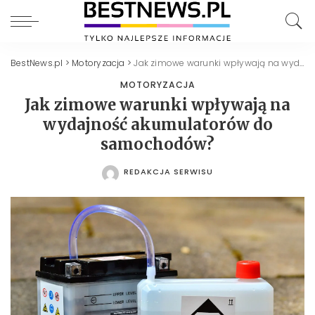
BestNews.pl
>
Motoryzacja
>
Jak zimowe warunki wpływają na wydajność akumulatorów do samochodów?
MOTORYZACJA
Jak zimowe warunki wpływają na
wydajność akumulatorów do
samochodów?
REDAKCJA SERWISU
POSTED
BY