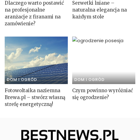
Dlaczego warto postawić
Serwetki lniane –
na profesjonalne
naturalna elegancja na
aranżacje z firanami na
każdym stole
zamówienie?
DOM I OGRÓD
DOM I OGRÓD
Fotowoltaika naziemna
Czym powinno wyróżniać
Brewa.pl – stwórz własną
się ogrodzenie?
strefę energetyczną!