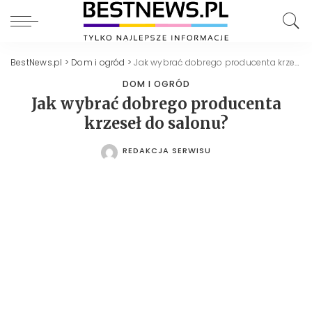
BestNews.pl
>
Dom i ogród
>
Jak wybrać dobrego producenta krzeseł do salonu?
DOM I OGRÓD
Jak wybrać dobrego producenta
krzeseł do salonu?
REDAKCJA SERWISU
POSTED
BY