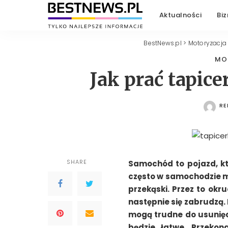
Aktualności
Biz
BestNews.pl
>
Motoryzacja
MO
Jak prać tapi
RE
PO
SHARE
Samochód to pojazd, kt
często w samochodzie ma
przekąski. Przez to okr
następnie się zabrudzą.
mogą trudne do usunięci
będzie łatwe. Przekon