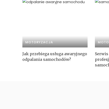
MOTORYZACJA
MOTO
Jak przebiega usługa awaryjnego
Serwis
odpalania samochodów?
profes
samoch