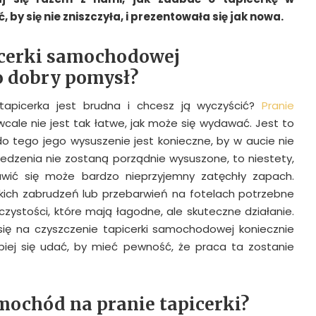
, by się nie zniszczyła, i prezentowała się jak nowa.
icerki samochodowej
o dobry pomysł?
picerka jest brudna i chcesz ją wyczyścić?
Pranie
cale nie jest tak łatwe, jak może się wydawać. Jest to
o tego jego wysuszenie jest konieczne, by w aucie nie
 siedzenia nie zostaną porządnie wysuszone, to niestety,
wić się może bardzo nieprzyjemny zatęchły zapach.
żkich zabrudzeń lub przebarwień na fotelach potrzebne
 czystości, które mają łagodne, ale skuteczne działanie.
się na czyszczenie tapicerki samochodowej koniecznie
lepiej się udać, by mieć pewność, że praca ta zostanie
mochód na pranie tapicerki?