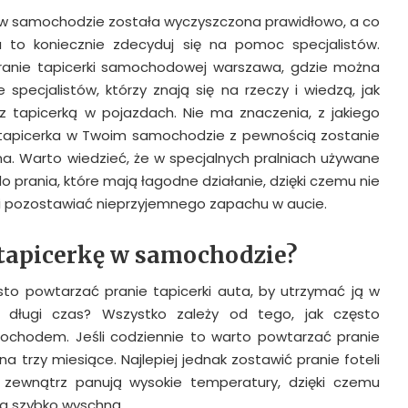
ka w samochodzie została wyczyszczona prawidłowo, a co
a to koniecznie zdecyduj się na pomoc specjalistów.
pranie tapicerki samochodowej warszawa, gdzie można
specjalistów, którzy znają się na rzeczy i wiedzą, jak
 tapicerką w pojazdach. Nie ma znaczenia, z jakiego
 tapicerka w Twoim samochodzie z pewnością zostanie
a. Warto wiedzieć, że w specjalnych pralniach używane
 do prania, które mają łagodne działanie, dzięki czemu nie
ni pozostawiać nieprzyjemnego zapachu w aucie.
 tapicerkę w samochodzie?
ęsto powtarzać pranie tapicerki auta, by utrzymać ją w
z długi czas? Wszystko zależy od tego, jak często
ochodem. Jeśli codziennie to warto powtarzać pranie
 na trzy miesiące. Najlepiej jednak zostawić pranie foteli
a zewnątrz panują wysokie temperatury, dzięki czemu
ka szybko wyschną.