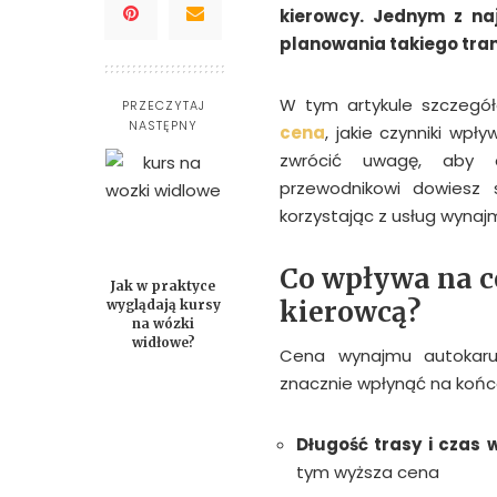
kierowcy. Jednym z naj
planowania takiego tran
W tym artykule szczeg
PRZECZYTAJ
NASTĘPNY
cena
, jakie czynniki wpł
zwrócić uwagę, aby o
przewodnikowi dowiesz 
korzystając z usług wynaj
Co wpływa na c
Jak w praktyce
kierowcą?
wyglądają kursy
na wózki
widłowe?
Cena wynajmu autokaru 
znacznie wpłynąć na końco
Długość trasy i czas
tym wyższa cena