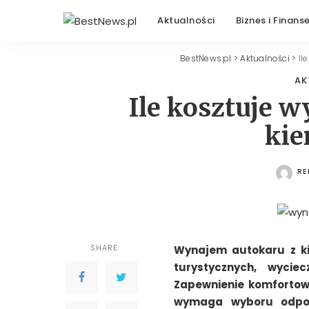
Aktualności
Biznes i Finans
BestNews.pl
>
Aktualności
>
Il
AK
Ile kosztuje 
kie
RE
PO
SHARE
Wynajem autokaru z ki
turystycznych, wycie
Zapewnienie komfortowe
wymaga wyboru odpow