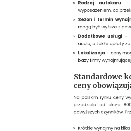
Rodzaj autokaru
– p
wyposażeniem, co przek
Sezon i termin wyna
mogą być wyższe z pow
Dodatkowe usługi
– t
audio, a także opłaty z
Lokalizacja
– ceny mogą
bazy firmy wynajmujące
Standardowe ko
ceny obowiązuj
Na polskim rynku ceny wy
przedziale od około 80
powyższych czynników. Pr
Krótkie wynajmy na kilka