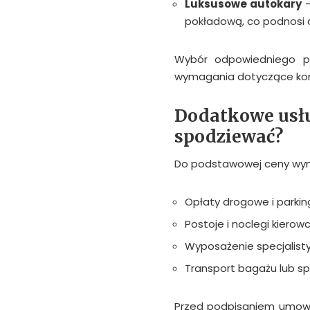
Luksusowe autokary
–
pokładową, co podnosi 
Wybór odpowiedniego po
wymagania dotyczące ko
Dodatkowe usług
spodziewać?
Do podstawowej ceny wyn
Opłaty drogowe i parki
Postoje i noclegi kierow
Wyposażenie specjalist
Transport bagażu lub s
Przed podpisaniem umowy 