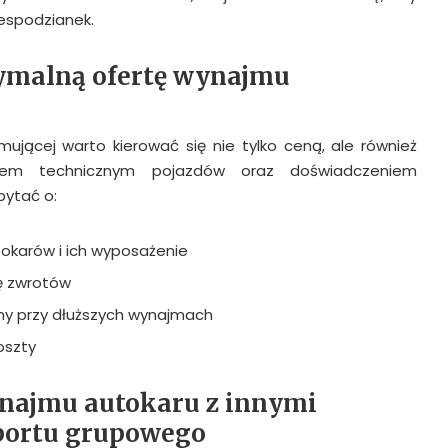
espodzianek.
ymalną ofertę wynajmu
mującej warto kierować się nie tylko ceną, ale również
anem technicznym pojazdów oraz doświadczeniem
pytać o:
okarów i ich wyposażenie
kę zwrotów
eny przy dłuższych wynajmach
oszty
najmu autokaru z innymi
portu grupowego