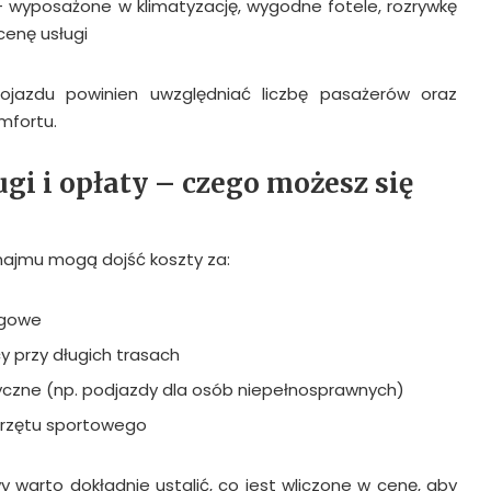
 wyposażone w klimatyzację, wygodne fotele, rozrywkę
cenę usługi
jazdu powinien uwzględniać liczbę pasażerów oraz
mfortu.
i i opłaty – czego możesz się
ajmu mogą dojść koszty za:
ngowe
cy przy długich trasach
yczne (np. podjazdy dla osób niepełnosprawnych)
przętu sportowego
warto dokładnie ustalić, co jest wliczone w cenę, aby