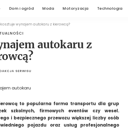
e
Dom i ogród
Moda
Motoryzacja
Technologia
e kosztuje wynajem autokaru z kierowcą?
TUALNOŚCI
wynajem autokaru z
rowcą?
DAKCJA SERWISU
STED
BY
erowcą to popularna forma transportu dla grup
czek szkolnych, firmowych eventów czy wesel.
go i bezpiecznego przewozu większej liczby osób
iedniego pojazdu oraz usług profesjonalnego