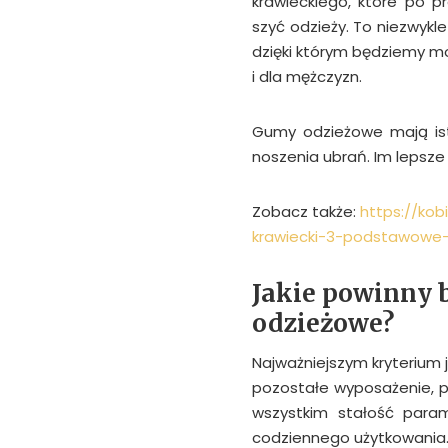
krawieckiego, które po p
szyć odzieży. To niezwykl
dzięki którym będziemy mog
i dla mężczyzn.
Gumy odzieżowe mają ist
noszenia ubrań. Im lepsze
Zobacz także:
https://ko
krawiecki-3-podstawowe-
Jakie powinny 
odzieżowe?
Najważniejszym kryterium 
pozostałe wyposażenie, p
wszystkim stałość param
codziennego użytkowania