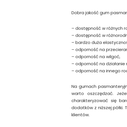
Dobra jakość gum pasmant
– dostępność w różnych r
– dostępność w różnorodne
– bardzo duża elastycznoś
– odporność na przecierani
– odporność na wilgoć,
– odporność na działanie
– odporność na innego ro
Na gumach pasmanteryjny
warto oszczędzać. Jeże
charakteryzować się ba
dodatków z niższej półki.
klientów.