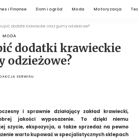
nes i Finanse
Dom i ogród
Moda
Motoryzacja
Te
 kupić dodatki krawieckie oraz gumy odzieżowe?
MODA
pić dodatki krawieckie
y odzieżowe?
DAKCJA SERWISU
STED
BY
zesny i sprawnie działający zakład krawiecki,
brej jakości wyposażenie. To dzięki niemu
jej szycie, ekspozycja, a także sprzedaż na pewno
ażenie warto kupować w specjalistycznych sklepach