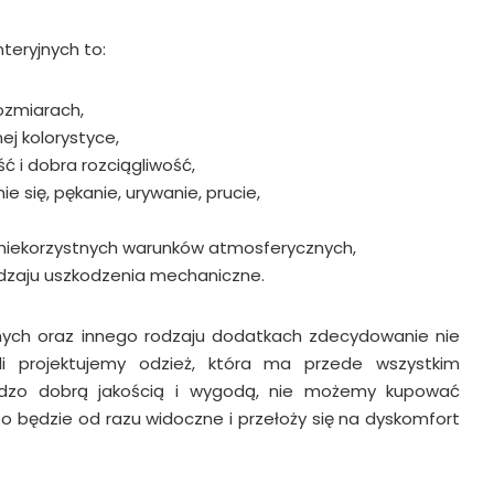
eryjnych to:
ozmiarach,
j kolorystyce,
ć i dobra rozciągliwość,
e się, pękanie, urywanie, prucie,
 niekorzystnych warunków atmosferycznych,
dzaju uszkodzenia mechaniczne.
ch oraz innego rodzaju dodatkach zdecydowanie nie
li projektujemy odzież, która ma przede wszystkim
rdzo dobrą jakością i wygodą, nie możemy kupować
 To będzie od razu widoczne i przełoży się na dyskomfort