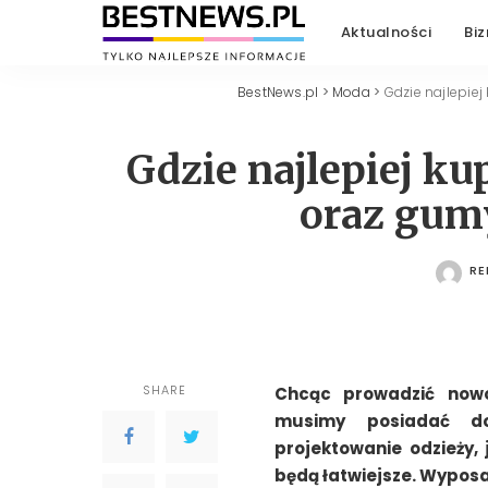
Aktualności
Biz
BestNews.pl
>
Moda
>
Gdzie najlepiej
Gdzie najlepiej ku
oraz gum
RE
PO
SHARE
Chcąc prowadzić nowoc
musimy posiadać do
projektowanie odzieży, 
będą łatwiejsze. Wypos