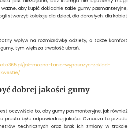
rostu jest niezbędne, bez którego nie będziemy mogli
e ważne, aby kupić dokładnie takie gumy pasmanteryjne,
li stworzyć kolekcję dla dzieci, dla dorosłych, dla kobiet
otny wpływ na rozmiarówkę odzieży, a także komfort
 gumy, tym większa trwałość ubrań.
bieta365.pl/jak-mozna-tanio-wyposazyc-zaklad-
kwestie/
być dobrej jakości gumy
jest oczywiście to, aby gumy pasmanteryjne, jak również
o prostu było odpowiedniej jakości. Oznacza to przede
etrów technicznych oraz brak ich zmiany w trakcie
.