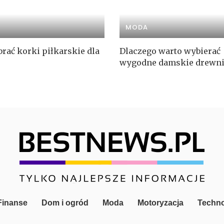
MODA
rać korki piłkarskie dla
Dlaczego warto wybierać
wygodne damskie drewni
 Finanse
Dom i ogród
Moda
Motoryzacja
Techno