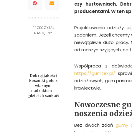
czy hurtowniach. Dobr
producentami. W ten s
Projektowanie odzieży, je
PRZECZYTAJ
NASTĘPNY
zadaniem. Jeżeli chcemy 
niewątpliwie dużo pracy.
od maszyn szyjących, na t
Współpraca z doświadc
https://gumtex.pl/
sprawi
Dobrej jakości
odzieżowych, gum pasmant
koszulki polo z
własnym
krawiectwie.
nadrukiem –
gdzie ich szukać?
Nowoczesne gu
noszenia odzie
Bez dwóch zdań
gumy 