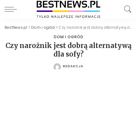
BestNews.pl
>
Dom i ogród
>
Czy narożnik jest dobrą alternatywą dla sofy?
DOM I OGRÓD
Czy narożnik jest dobrą alternatywą
dla sofy?
REDAKCJA
POSTED
BY