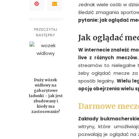
Jednak wiele osób w dzis
śledzić zmagania sporto
pytanie: jak oglądać me
PRZECZYTAJ
NASTĘPNY
Jak oglądać mec
W internecie znaleźć moż
live z różnych mecz
ó
w.
streamów to nielegalne tr
żeby oglądać mecze za 
Duży wózek
sposób legalny.
Wielu le
widłowy na
opcję obejrzenia wielu 
gabarytowe
ładunki – jak jest
zbudowany i
Darmowe mecz
kiedy ma
zastosowanie?
Zakłady bukmacherski
witryny, które umożliwi
pozwalają je oglądać na