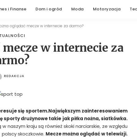
nes i Finanse
Dom i ogród
Moda
Motoryzacja
Te
ożna oglądać mecze w internecie za darmo?
TUALNOŚCI
 mecze w internecie za
armo?
REDAKCJA
POSTED
BY
teresuje się sportem.Największym zainteresowaniem
ę sporty drużynowe takie jak piłka nożna, siatk
ó
wka.
 w naszym kraju są również skoki narciarskie, ze względu
 polscy skoczkowie.
Mecze można oglądać w telewizji.