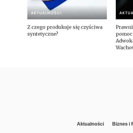
AKTUALNOŚCI
AKTU
Z czego produkuje się czyściwa
Prawni
syntetyczne?
pomoc 
Adwoka
Wacho
Aktualności
Biznes i