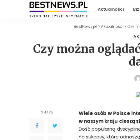
Aktualności
Biz
BestNews.pl
>
Aktualności
>
Czy m
AK
Czy można oglądać
d
SHARE
Wiele os
ó
b w Polsce in
w naszym kraju cieszą si
Dość popularną dyscypliną
na sukcesy, które odnoszą