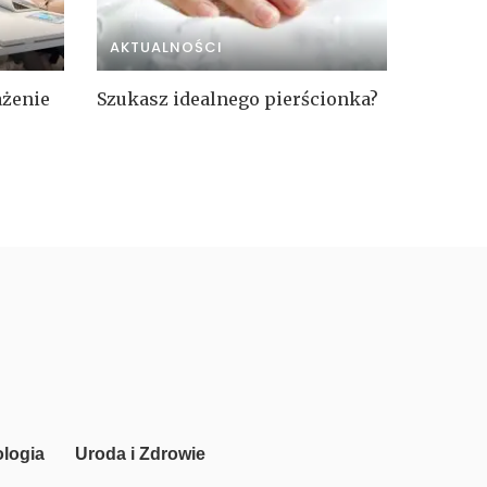
AKTUALNOŚCI
ażenie
Szukasz idealnego pierścionka?
logia
Uroda i Zdrowie