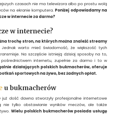
iejszych czasach nie ma telewizora albo po prostu wolą
wców na ekranie komputera.
Poniżej odpowiadamy na
cze w internecie za darmo?
ze w internecie?
na trochę stron, na kt
ó
rych można znaleźć streamy
Jednak warto mieć świadomość, że większość tych
ansmisje. Na szczęście istnieją dzisiaj sposoby na to,
pośrednictwem internetu, zupełnie za darmo i to w
galnie działających polskich bukmacher
ó
w, oferuje
spotkań sportowych na żywo, bez żadnych opłat.
e
u bukmacherów
e
już dość dawna stworzyły profesjonalne internetowe
ają nie tylko obstawianie wyników meczów, ale także
 żywo.
Wielu polskich bukmacher
ó
w posiada usługę