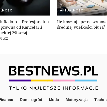
ALNOŚCI
AKTUALNOŚCI
k Radom – Profesjonalna
Ile kosztuje pełne wypos
prawna od Kancelarii
średniej wielkości biura?
ckiej Mikołaj
wicz
 Finanse
Dom i ogród
Moda
Motoryzacja
Techno