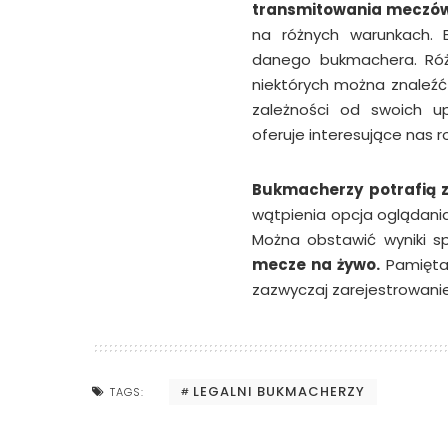
transmitowania mecz
ó
na różnych warunkach. B
danego bukmachera. Różn
niektórych można znaleźć
zależności od swoich u
oferuje interesujące nas 
Bukmacherzy potrafią z
wątpienia opcja oglądania
Można obstawić wyniki s
mecze na żywo.
Pamiętaj
zazwyczaj zarejestrowani
LEGALNI BUKMACHERZY
TAGS: