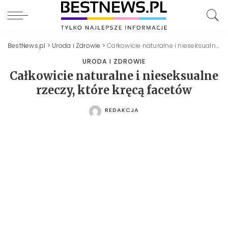
BestNews.pl
>
Uroda i Zdrowie
>
Całkowicie naturalne i nieseksualne rzeczy, które kręcą facetów
URODA I ZDROWIE
Całkowicie naturalne i nieseksualne
rzeczy, które kręcą facetów
REDAKCJA
POSTED
BY