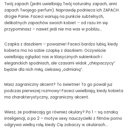
Twój zapach (jedni uwielbiają Twój naturalny zapach, anni
zapach Twojego perfum). Naprawdę podnieca ich ZAPACH
drogie Panie. Faceci wariują na punkcie subtelnych,
delikatnych zapachów swoich kobiet – od razu im się
przypominasz – nawet jeśli nie ma was w pobliżu…
Czapka z daszkiem – poważnie! Faceci bardzo lubią, kiedy
kobieta ma na sobie czapkę z daszkiem. Oczywiście
uwielbiają oglądać nas w klasycznych sukienkach i
eleganckich spodniach, ale czasami widok „chłopaczycy”
będzie dla nich miłą, ciekawą „odmianą”.
Masz zagraniczny akcent? To świetnie! To go powali już
podczas pierwszej rozmowy! Faceci uwielbiają, kiedy kobieta
ma charakterystyczny, zagraniczny akcent.
Wiesz, że podniecają go również okulary? Po 1 – są oznaką
inteligencji, a po 2 – motyw sexy nauczycielki z filmów porno
odgrywa wielką rolę, kiedy Cię zobaczy w okularach…