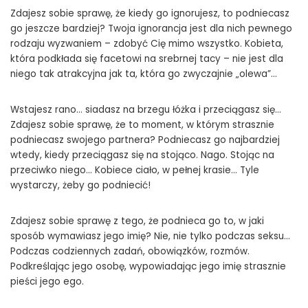
Zdajesz sobie sprawę, że kiedy go ignorujesz, to podniecasz
go jeszcze bardziej? Twoja ignorancja jest dla nich pewnego
rodzaju wyzwaniem – zdobyć Cię mimo wszystko. Kobieta,
która podkłada się facetowi na srebrnej tacy – nie jest dla
niego tak atrakcyjna jak ta, która go zwyczajnie „olewa”…
Wstajesz rano… siadasz na brzegu łóżka i przeciągasz się…
Zdajesz sobie sprawę, że to moment, w którym strasznie
podniecasz swojego partnera? Podniecasz go najbardziej
wtedy, kiedy przeciągasz się na stojąco. Nago. Stojąc na
przeciwko niego… Kobiece ciało, w pełnej krasie… Tyle
wystarczy, żeby go podniecić!
Zdajesz sobie sprawę z tego, że podnieca go to, w jaki
sposób wymawiasz jego imię? Nie, nie tylko podczas seksu…
Podczas codziennych zadań, obowiązków, rozmów.
Podkreślając jego osobę, wypowiadając jego imię strasznie
pieści jego ego.