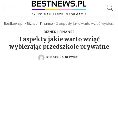
BestNews.pl
>
Biznes i Finanse
>
3 aspekty jakie warto wziąć wybierając przedszkole prywatne
BIZNES I FINANSE
3 aspekty jakie warto wziąć
wybierając przedszkole prywatne
REDAKCJA SERWISU
POSTED
BY