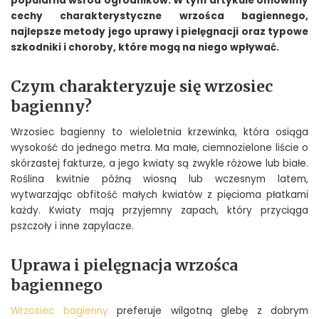
popularna wśród ogrodników. W tym artykule omówimy
cechy charakterystyczne wrzośca bagiennego,
najlepsze metody jego uprawy i pielęgnacji oraz typowe
szkodniki i choroby, które mogą na niego wpływać.
Czym charakteryzuje się wrzosiec
bagienny?
Wrzosiec bagienny to wieloletnia krzewinka, która osiąga
wysokość do jednego metra. Ma małe, ciemnozielone liście o
skórzastej fakturze, a jego kwiaty są zwykle różowe lub białe.
Roślina kwitnie późną wiosną lub wczesnym latem,
wytwarzając obfitość małych kwiatów z pięcioma płatkami
każdy. Kwiaty mają przyjemny zapach, który przyciąga
pszczoły i inne zapylacze.
Uprawa i pielęgnacja wrzośca
bagiennego
Wrzosiec bagienny
preferuje wilgotną glebę z dobrym