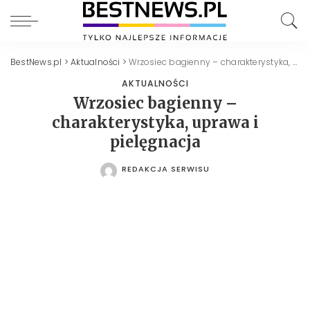
BestNews.pl
>
Aktualności
>
Wrzosiec bagienny – charakterystyka, uprawa i pielęgnacja
AKTUALNOŚCI
Wrzosiec bagienny –
charakterystyka, uprawa i
pielęgnacja
REDAKCJA SERWISU
POSTED
BY