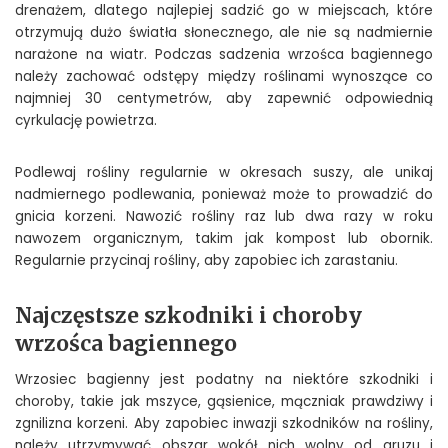
drenażem, dlatego najlepiej sadzić go w miejscach, które
otrzymują dużo światła słonecznego, ale nie są nadmiernie
narażone na wiatr. Podczas sadzenia wrzośca bagiennego
należy zachować odstępy między roślinami wynoszące co
najmniej 30 centymetrów, aby zapewnić odpowiednią
cyrkulację powietrza.
Podlewaj rośliny regularnie w okresach suszy, ale unikaj
nadmiernego podlewania, ponieważ może to prowadzić do
gnicia korzeni. Nawozić rośliny raz lub dwa razy w roku
nawozem organicznym, takim jak kompost lub obornik.
Regularnie przycinaj rośliny, aby zapobiec ich zarastaniu.
Najczęstsze szkodniki i choroby
wrzośca bagiennego
Wrzosiec bagienny jest podatny na niektóre szkodniki i
choroby, takie jak mszyce, gąsienice, mączniak prawdziwy i
zgnilizna korzeni. Aby zapobiec inwazji szkodników na rośliny,
należy utrzymywać obszar wokół nich wolny od gruzu i