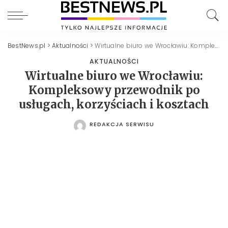
BestNews.pl
>
Aktualności
>
Wirtualne biuro we Wrocławiu: Kompleksowy przewodnik po usługach, korzyściach i kosztach
AKTUALNOŚCI
Wirtualne biuro we Wrocławiu:
Kompleksowy przewodnik po
usługach, korzyściach i kosztach
REDAKCJA SERWISU
POSTED
BY