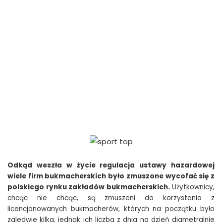
Odkąd weszła w życie regulacja ustawy hazardowej
wiele firm bukmacherskich było zmuszone wycofać się z
polskiego rynku zakład
ó
w bukmacherskich.
Użytkownicy,
chcąc nie chcąc, są zmuszeni do korzystania z
licencjonowanych bukmacherów, których na początku było
zaledwie kilka, jednak ich liczba z dnia na dzień diametralnie